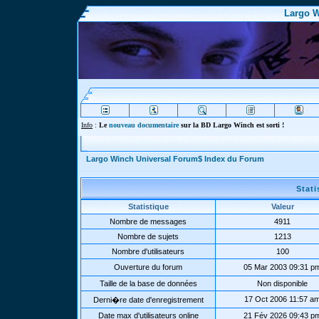
Largo W
Info
:
Le
nouveau documentaire
sur la BD Largo Winch est sorti !
Largo Winch Universal Forum$ Index du Forum
Stat
Statistique
Valeur
Nombre de messages
4911
Nombre de sujets
1213
Nombre d'utilisateurs
100
Ouverture du forum
05 Mar 2003 09:31 p
Taille de la base de données
Non disponible
17 Oct 2006 11:57 a
Derni�re date d'enregistrement
Date max d'utilisateurs online
21 Fév 2026 09:43 p