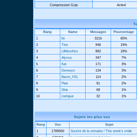
Compression Gzip
Activé
T
Rang
Name
Messages
Pourcentage
1
fio
3216
65%
2
Tine
946
19%
3
LilMissKiss
882
18%
4
Alyssa
347
7%
5
Kat
171
3%
6
Derewyn
134
3%
7
Baron_FEL
114
2%
8
Plati
91
2%
9
Skip
68
1%
10
rodrigue
32
1%
Sujets les plus vus
Rang
Vus
Sujet
1
1789560
Sourire de la semaine / This week's smile