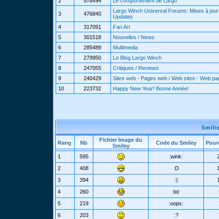
2
578494
Le comportement de Largo
Largo Winch Universal Forums: Mises à jour 
3
476840
Updates
4
317091
Fan Art
5
301518
Nouvelles / News
6
285489
Multimedia
7
279950
Le Blog Largo Winch
8
247055
Critiques / Reviews
9
240429
Sites web - Pages web / Web sites - Web p
10
223732
Happy New Year! Bonne Année!
Smili
Fichier Image du
Rang
Nb
Code du Smiley
Pour
Smiley
1
595
:wink:
2
408
:D
3
394
:)
4
260
:lol:
5
219
:oops:
6
203
:?