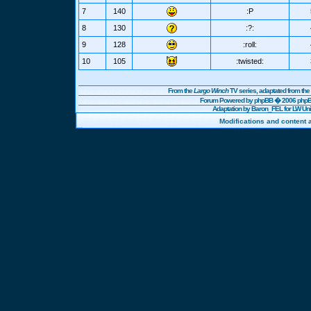
7
140
:P
8
130
:?:
9
128
:roll:
10
105
:twisted:
From the
Largo Winch
TV series, adaptated from t
Forum Powered by
phpBB
� 2006 phpBB
Adaptation by Baron_FEL for LW U
Modifications and content