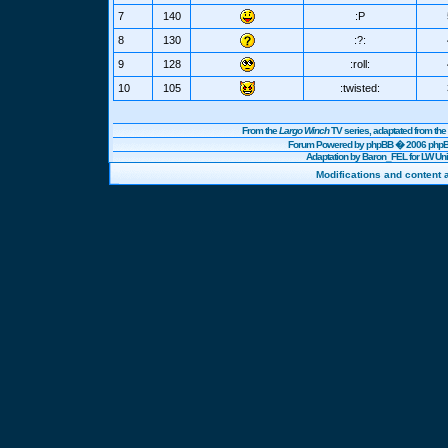
7
140
:P
8
130
:?:
9
128
:roll:
10
105
:twisted:
From the
Largo Winch
TV series, adaptated from t
Forum Powered by
phpBB
� 2006 phpBB
Adaptation by Baron_FEL for LW U
Modifications and content