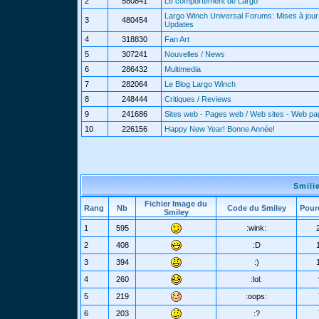
2
580841
Le comportement de Largo
Largo Winch Universal Forums: Mises à jour 
3
480454
Updates
4
318830
Fan Art
5
307241
Nouvelles / News
6
286432
Multimedia
7
282064
Le Blog Largo Winch
8
248444
Critiques / Reviews
9
241686
Sites web - Pages web / Web sites - Web p
10
226156
Happy New Year! Bonne Année!
Smili
Fichier Image du
Rang
Nb
Code du Smiley
Pour
Smiley
1
595
:wink:
2
408
:D
3
394
:)
4
260
:lol:
5
219
:oops:
6
203
:?