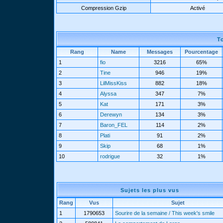
Compression Gzip
Activé
T
Rang
Name
Messages
Pourcentage
1
fio
3216
65%
2
Tine
946
19%
3
LilMissKiss
882
18%
4
Alyssa
347
7%
5
Kat
171
3%
6
Derewyn
134
3%
7
Baron_FEL
114
2%
8
Plati
91
2%
9
Skip
68
1%
10
rodrigue
32
1%
Sujets les plus vus
Rang
Vus
Sujet
1
1790653
Sourire de la semaine / This week's smile