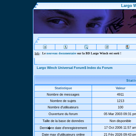
Largo W
Info
:
Le
nouveau documentaire
sur la BD Largo Winch est sorti !
Largo Winch Universal Forum$ Index du Forum
Stat
Statistique
Valeur
Nombre de messages
4911
Nombre de sujets
1213
Nombre d'utilisateurs
100
Ouverture du forum
05 Mar 2003 09:31 p
Taille de la base de données
Non disponible
17 Oct 2006 11:57 a
Derni�re date d'enregistrement
Date max d'utilisateurs online
21 Fév 2026 09:43 p