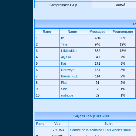
Compression Gzip
Activé
T
Rang
Name
Messages
Pourcentage
1
fio
3216
65%
2
Tine
946
19%
3
LilMissKiss
882
18%
4
Alyssa
347
7%
5
Kat
171
3%
6
Derewyn
134
3%
7
Baron_FEL
114
2%
8
Plati
91
2%
9
Skip
68
1%
10
rodrigue
32
1%
Sujets les plus vus
Rang
Vus
Sujet
1
1789153
Sourire de la semaine / This week's smile