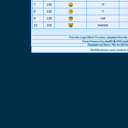
7
140
:P
8
130
:?:
9
128
:roll:
10
105
:twisted:
From the
Largo Winch
TV series, adaptated from t
Forum Powered by
phpBB
� 2006 phpBB
Adaptation by Baron_FEL for LW U
Modifications and content