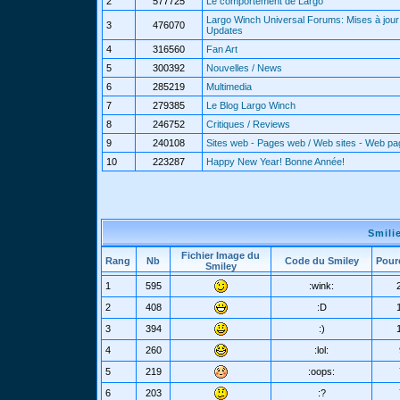
2
577725
Le comportement de Largo
Largo Winch Universal Forums: Mises à jour 
3
476070
Updates
4
316560
Fan Art
5
300392
Nouvelles / News
6
285219
Multimedia
7
279385
Le Blog Largo Winch
8
246752
Critiques / Reviews
9
240108
Sites web - Pages web / Web sites - Web p
10
223287
Happy New Year! Bonne Année!
Smili
Fichier Image du
Rang
Nb
Code du Smiley
Pour
Smiley
1
595
:wink:
2
408
:D
3
394
:)
4
260
:lol:
5
219
:oops:
6
203
:?