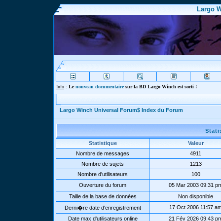
Largo W
Info
:
Le
nouveau documentaire
sur la BD Largo Winch est sorti !
Largo Winch Universal Forum$ Index du Forum
Stat
Statistique
Valeur
Nombre de messages
4911
Nombre de sujets
1213
Nombre d'utilisateurs
100
Ouverture du forum
05 Mar 2003 09:31 p
Taille de la base de données
Non disponible
17 Oct 2006 11:57 a
Derni�re date d'enregistrement
Date max d'utilisateurs online
21 Fév 2026 09:43 p