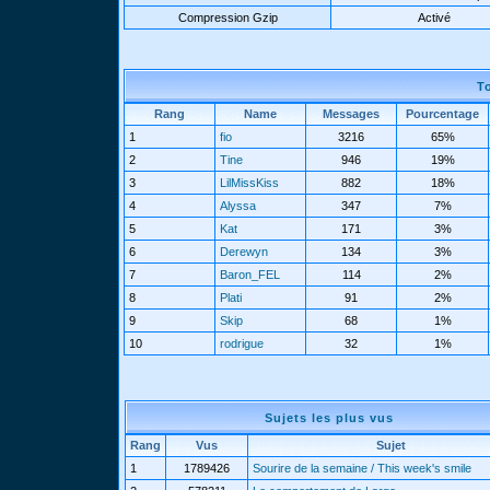
Compression Gzip
Activé
T
Rang
Name
Messages
Pourcentage
1
fio
3216
65%
2
Tine
946
19%
3
LilMissKiss
882
18%
4
Alyssa
347
7%
5
Kat
171
3%
6
Derewyn
134
3%
7
Baron_FEL
114
2%
8
Plati
91
2%
9
Skip
68
1%
10
rodrigue
32
1%
Sujets les plus vus
Rang
Vus
Sujet
1
1789426
Sourire de la semaine / This week's smile