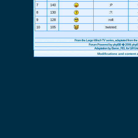
7
140
:P
8
130
:?:
9
128
:roll:
10
105
:twisted:
From the
Largo Winch
TV series, adaptated from t
Forum Powered by
phpBB
� 2006 phpBB
Adaptation by Baron_FEL for LW U
Modifications and content