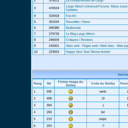
2
578211
Le comportement de Largo
Largo Winch Universal Forums: Mises à jour 
3
476534
Updates
4
316918
Fan Art
5
301034
Nouvelles / News
6
285385
Multimedia
7
279735
Le Blog Largo Winch
8
246934
Critiques / Reviews
9
240301
Sites web - Pages web / Web sites - Web p
10
223553
Happy New Year! Bonne Année!
Smili
Fichier Image du
Rang
Nb
Code du Smiley
Pour
Smiley
1
595
:wink:
2
408
:D
3
394
:)
4
260
:lol:
5
219
:oops:
6
203
:?