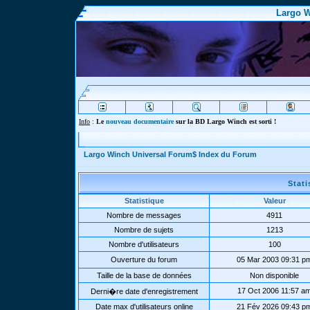
Largo W
Info
:
Le
nouveau documentaire
sur la BD Largo Winch est sorti !
Largo Winch Universal Forum$ Index du Forum
Stat
Statistique
Valeur
Nombre de messages
4911
Nombre de sujets
1213
Nombre d'utilisateurs
100
Ouverture du forum
05 Mar 2003 09:31 p
Taille de la base de données
Non disponible
17 Oct 2006 11:57 a
Derni�re date d'enregistrement
Date max d'utilisateurs online
21 Fév 2026 09:43 p