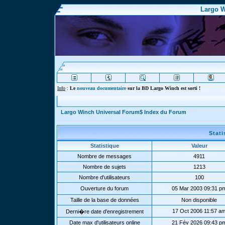
Largo W
Info
:
Le
nouveau documentaire
sur la BD Largo Winch est sorti !
Largo Winch Universal Forum$ Index du Forum
Stat
Statistique
Valeur
Nombre de messages
4911
Nombre de sujets
1213
Nombre d'utilisateurs
100
Ouverture du forum
05 Mar 2003 09:31 p
Taille de la base de données
Non disponible
17 Oct 2006 11:57 a
Derni�re date d'enregistrement
Date max d'utilisateurs online
21 Fév 2026 09:43 p