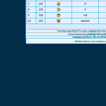
7
140
:P
8
130
:?:
9
128
:roll:
10
105
:twisted:
From the
Largo Winch
TV series, adaptated from t
Forum Powered by
phpBB
� 2006 phpBB
Adaptation by Baron_FEL for LW U
Modifications and content