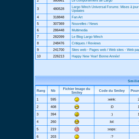
2
580861
Le comportement de Largo
Largo Winch Universal Forums: Mises à jour 
3
480528
Updates
4
318848
Fan Art
5
307369
Nouvelles / News
6
286448
Multimedia
7
282099
Le Blog Largo Winch
8
248476
Critiques / Reviews
9
241700
Sites web - Pages web / Web sites - Web p
10
226213
Happy New Year! Bonne Année!
Smili
Fichier Image du
Rang
Nb
Code du Smiley
Pour
Smiley
1
595
:wink:
2
408
:D
3
394
:)
4
260
:lol:
5
219
:oops:
6
203
:?