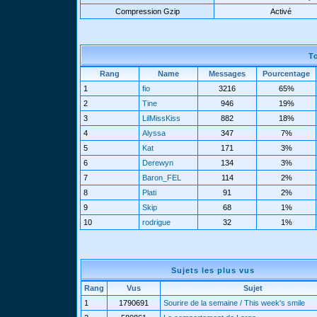
Compression Gzip
Activé
T
Rang
Name
Messages
Pourcentage
1
fio
3216
65%
2
Tine
946
19%
3
LilMissKiss
882
18%
4
Alyssa
347
7%
5
Kat
171
3%
6
Derewyn
134
3%
7
Baron_FEL
114
2%
8
Plati
91
2%
9
Skip
68
1%
10
rodrigue
32
1%
Sujets les plus vus
Rang
Vus
Sujet
1
1790691
Sourire de la semaine / This week's smile