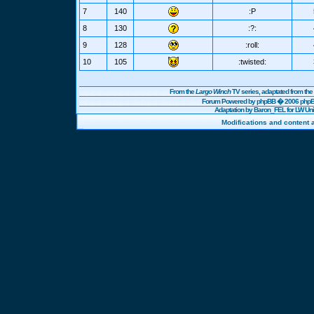
7
140
:P
8
130
:?:
9
128
:roll:
10
105
:twisted:
From the
Largo Winch
TV series, adaptated from t
Forum Powered by
phpBB
� 2006 phpBB
Adaptation by Baron_FEL for LW U
Modifications and content