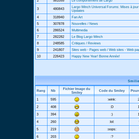
2
581055
Le comportement de Largo
Largo Winch Universal Forums: Mises à jour 
3
480843
Updates
4
318940
Fan Art
5
307878
Nouvelles / News
6
286524
Multimedia
7
282282
Le Blog Largo Winch
8
248585
Critiques / Reviews
9
241807
Sites web - Pages web / Web sites - Web p
10
226423
Happy New Year! Bonne Année!
Smili
Fichier Image du
Rang
Nb
Code du Smiley
Pour
Smiley
1
595
:wink:
2
408
:D
3
394
:)
4
260
:lol:
5
219
:oops:
6
203
:?