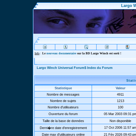
Largo W
Info
:
Le
nouveau documentaire
sur la BD Largo Winch est sorti !
Largo Winch Universal Forum$ Index du Forum
Stat
Statistique
Valeur
Nombre de messages
4911
Nombre de sujets
1213
Nombre d'utilisateurs
100
Ouverture du forum
05 Mar 2003 09:31 p
Taille de la base de données
Non disponible
17 Oct 2006 11:57 a
Derni�re date d'enregistrement
Date max d'utilisateurs online
21 Fév 2026 09:43 p