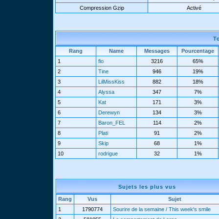
Compression Gzip
Activé
T
Rang
Name
Messages
Pourcentage
1
fio
3216
65%
2
Tine
946
19%
3
LilMissKiss
882
18%
4
Alyssa
347
7%
5
Kat
171
3%
6
Derewyn
134
3%
7
Baron_FEL
114
2%
8
Plati
91
2%
9
Skip
68
1%
10
rodrigue
32
1%
Sujets les plus vus
Rang
Vus
Sujet
1
1790774
Sourire de la semaine / This week's smile