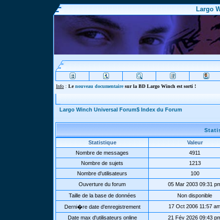
Largo W
Info
:
Le
nouveau documentaire
sur la BD Largo Winch est sorti !
Largo Winch Universal Forum$ Index du Forum
Stat
Statistique
Valeur
Nombre de messages
4911
Nombre de sujets
1213
Nombre d'utilisateurs
100
Ouverture du forum
05 Mar 2003 09:31 p
Taille de la base de données
Non disponible
17 Oct 2006 11:57 a
Derni�re date d'enregistrement
Date max d'utilisateurs online
21 Fév 2026 09:43 p