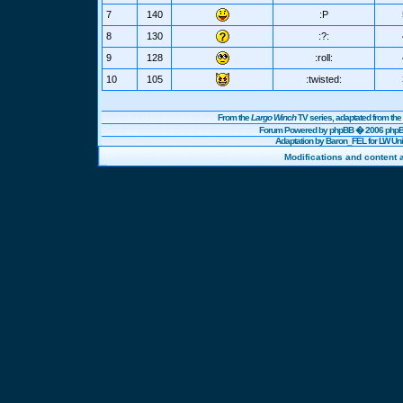
7
140
:P
8
130
:?:
9
128
:roll:
10
105
:twisted:
From the
Largo Winch
TV series, adaptated from t
Forum Powered by
phpBB
� 2006 phpBB
Adaptation by Baron_FEL for LW U
Modifications and content