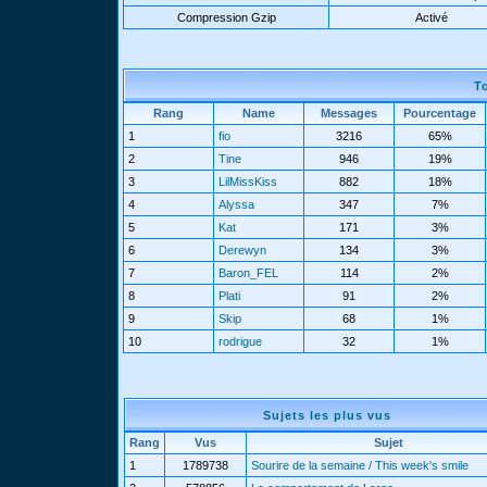
Compression Gzip
Activé
T
Rang
Name
Messages
Pourcentage
1
fio
3216
65%
2
Tine
946
19%
3
LilMissKiss
882
18%
4
Alyssa
347
7%
5
Kat
171
3%
6
Derewyn
134
3%
7
Baron_FEL
114
2%
8
Plati
91
2%
9
Skip
68
1%
10
rodrigue
32
1%
Sujets les plus vus
Rang
Vus
Sujet
1
1789738
Sourire de la semaine / This week's smile