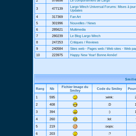
2
578856
Le comportement de Largo
Largo Winch Universal Forums: Mises à jour 
3
477139
Updates
4
317369
Fan Art
5
301996
Nouvelles / News
6
285621
Multimedia
7
280239
Le Blog Largo Winch
8
247253
Critiques / Reviews
9
240584
Sites web - Pages web / Web sites - Web p
10
223975
Happy New Year! Bonne Année!
Smili
Fichier Image du
Rang
Nb
Code du Smiley
Pour
Smiley
1
595
:wink:
2
408
:D
3
394
:)
4
260
:lol:
5
219
:oops:
6
203
:?