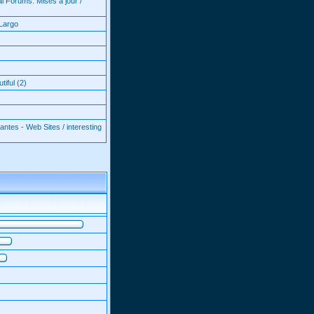
l Forums: Mises à jour /
Largo
iful (2)
antes - Web Sites / interesting