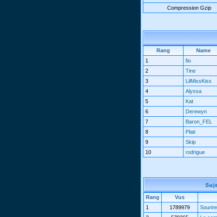
Compression Gzip
Rang
Name
1
fio
2
Tine
3
LilMissKiss
4
Alyssa
5
Kat
6
Derewyn
7
Baron_FEL
8
Plati
9
Skip
10
rodrigue
Suj
Rang
Vus
1
1789979
Sourire