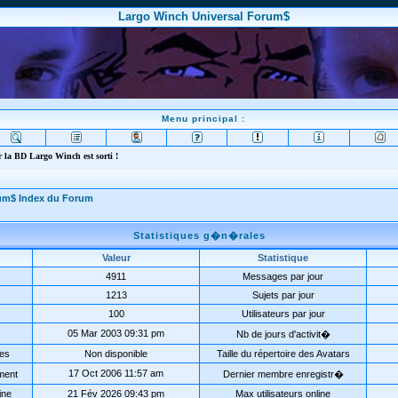
Largo Winch Universal Forum$
Menu principal :
 la BD Largo Winch est sorti !
rum$ Index du Forum
Statistiques g�n�rales
Valeur
Statistique
4911
Messages par jour
1213
Sujets par jour
100
Utilisateurs par jour
05 Mar 2003 09:31 pm
Nb de jours d'activit�
ées
Non disponible
Taille du répertoire des Avatars
17 Oct 2006 11:57 am
ment
Dernier membre enregistr�
ine
21 Fév 2026 09:43 pm
Max utilisateurs online