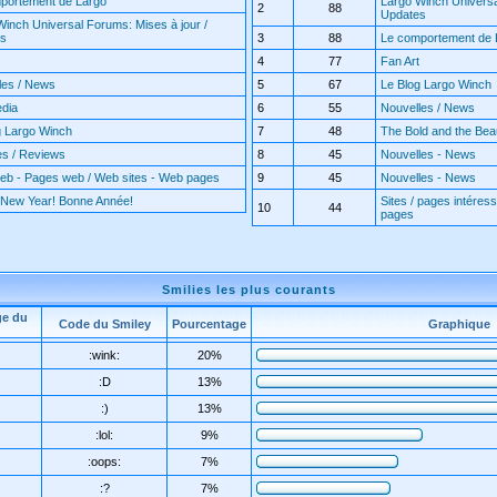
portement de Largo
Largo Winch Universa
2
88
Updates
Winch Universal Forums: Mises à jour /
es
3
88
Le comportement de 
4
77
Fan Art
les / News
5
67
Le Blog Largo Winch
edia
6
55
Nouvelles / News
g Largo Winch
7
48
The Bold and the Beaut
es / Reviews
8
45
Nouvelles - News
web - Pages web / Web sites - Web pages
9
45
Nouvelles - News
New Year! Bonne Année!
Sites / pages intéress
10
44
pages
Smilies les plus courants
ge du
Code du Smiley
Pourcentage
Graphique
:wink:
20%
:D
13%
:)
13%
:lol:
9%
:oops:
7%
:?
7%