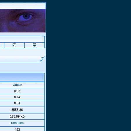
Valeur
0.57
0.14
0.01
8555.86
173.99 KB
Tam04xa
493