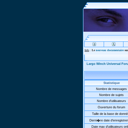
Info
:
Le
nouveau documentaire
sur
Largo Winch Universal Fo
Statistique
Nombre de messages
Nombre de sujets
Nombre d'utilisateurs
Ouverture du forum
Taille de la base de donn
Derni�re date d'enregistre
Date max d'utilisateurs onl