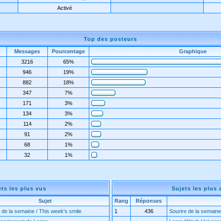
Activé
Top des posteurs
Messages
Pourcentage
Graphique
3216
65%
946
19%
882
18%
347
7%
171
3%
134
3%
114
2%
91
2%
68
1%
32
1%
ets les plus vus
Sujets les plus 
Sujet
Rang
Réponses
 de la semaine / This week's smile
1
436
Sourire de la semaine