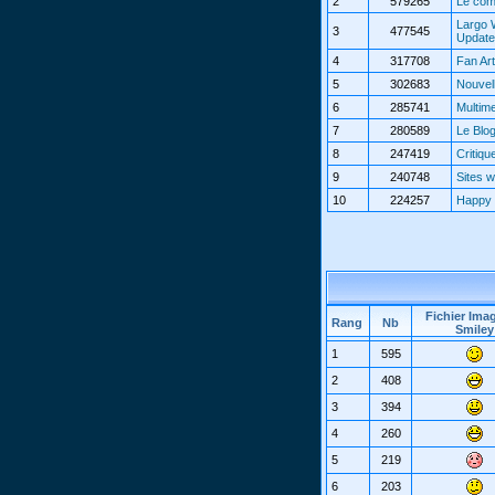
2
579265
Le com
Largo 
3
477545
Updat
4
317708
Fan Art
5
302683
Nouvel
6
285741
Multim
7
280589
Le Blo
8
247419
Critiqu
9
240748
Sites 
10
224257
Happy 
Fichier Ima
Rang
Nb
Smiley
1
595
2
408
3
394
4
260
5
219
6
203