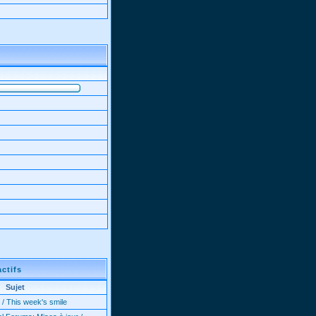
actifs
Sujet
 / This week's smile