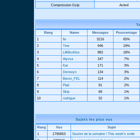
Compression Gzip
Activé
T
Rang
Name
Messages
Pourcentage
1
fio
3216
65%
2
Tine
946
19%
3
LilMissKiss
882
18%
4
Alyssa
347
7%
5
Kat
171
3%
6
Derewyn
134
3%
7
Baron_FEL
114
2%
8
Plati
91
2%
9
Skip
68
1%
10
rodrigue
32
1%
Sujets les plus vus
Rang
Vus
Sujet
1
1790653
Sourire de la semaine / This week's smile