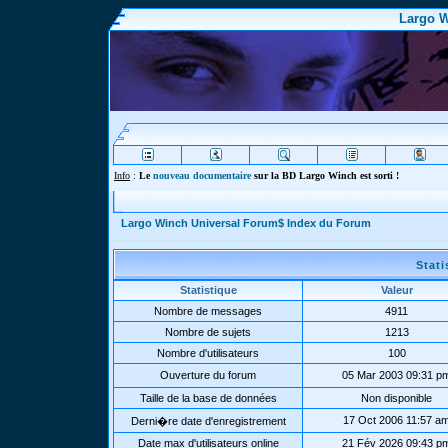
Largo W
Info
:
Le
nouveau documentaire
sur la BD Largo Winch est sorti !
Largo Winch Universal Forum$ Index du Forum
Stat
Statistique
Valeur
Nombre de messages
4911
Nombre de sujets
1213
Nombre d'utilisateurs
100
Ouverture du forum
05 Mar 2003 09:31 p
Taille de la base de données
Non disponible
17 Oct 2006 11:57 a
Derni�re date d'enregistrement
Date max d'utilisateurs online
21 Fév 2026 09:43 p