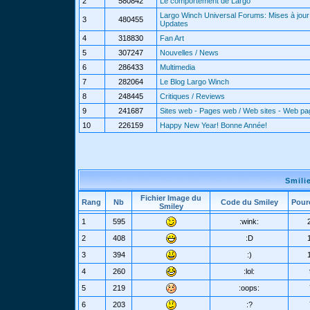
2
580842
Le comportement de Largo
Largo Winch Universal Forums: Mises à jour 
3
480455
Updates
4
318830
Fan Art
5
307247
Nouvelles / News
6
286433
Multimedia
7
282064
Le Blog Largo Winch
8
248445
Critiques / Reviews
9
241687
Sites web - Pages web / Web sites - Web p
10
226159
Happy New Year! Bonne Année!
Smili
Fichier Image du
Rang
Nb
Code du Smiley
Pour
Smiley
1
595
:wink:
2
408
:D
3
394
:)
4
260
:lol:
5
219
:oops:
6
203
:?