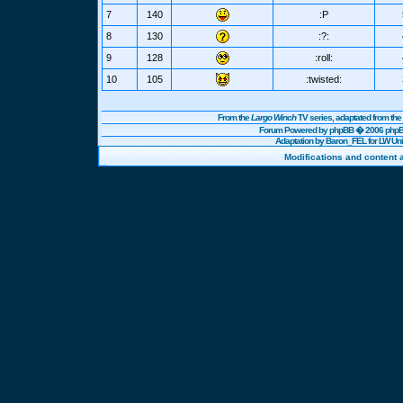
7
140
:P
8
130
:?:
9
128
:roll:
10
105
:twisted:
From the
Largo Winch
TV series, adaptated from t
Forum Powered by
phpBB
� 2006 phpBB
Adaptation by Baron_FEL for LW U
Modifications and content