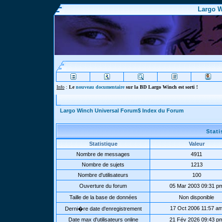
Largo W
Info
:
Le
nouveau documentaire
sur la BD Largo Winch est sorti !
Largo Winch Universal Forum$ Index du Forum
Stat
Statistique
Valeur
Nombre de messages
4911
Nombre de sujets
1213
Nombre d'utilisateurs
100
Ouverture du forum
05 Mar 2003 09:31 p
Taille de la base de données
Non disponible
17 Oct 2006 11:57 a
Derni�re date d'enregistrement
Date max d'utilisateurs online
21 Fév 2026 09:43 p