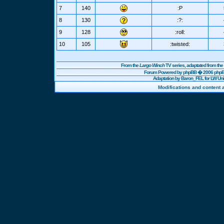
7
140
:P
8
130
:?:
9
128
:roll:
10
105
:twisted:
From the
Largo Winch
TV series, adaptated from t
Forum Powered by
phpBB
� 2006 phpBB
Adaptation by Baron_FEL for LW U
Modifications and content