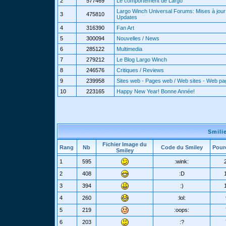
2
577469
Le comportement de Largo
Largo Winch Universal Forums: Mises à jour 
3
475810
Updates
4
316390
Fan Art
5
300094
Nouvelles / News
6
285122
Multimedia
7
279212
Le Blog Largo Winch
8
246576
Critiques / Reviews
9
239958
Sites web - Pages web / Web sites - Web p
10
223165
Happy New Year! Bonne Année!
Smili
Fichier Image du
Rang
Nb
Code du Smiley
Pour
Smiley
1
595
:wink:
2
408
:D
3
394
:)
4
260
:lol:
5
219
:oops:
6
203
:?