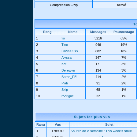
Compression Gzip
Activé
T
Rang
Name
Messages
Pourcentage
1
fio
3216
65%
2
Tine
946
19%
3
LilMissKiss
882
18%
4
Alyssa
347
7%
5
Kat
171
3%
6
Derewyn
134
3%
7
Baron_FEL
114
2%
8
Plati
91
2%
9
Skip
68
1%
10
rodrigue
32
1%
Sujets les plus vus
Rang
Vus
Sujet
1
1789012
Sourire de la semaine / This week's smile