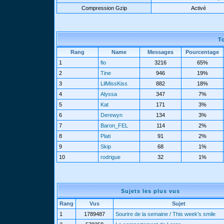
Compression Gzip
Activé
T
Rang
Name
Messages
Pourcentage
1
fio
3216
65%
2
Tine
946
19%
3
LilMissKiss
882
18%
4
Alyssa
347
7%
5
Kat
171
3%
6
Derewyn
134
3%
7
Baron_FEL
114
2%
8
Plati
91
2%
9
Skip
68
1%
10
rodrigue
32
1%
Sujets les plus vus
Rang
Vus
Sujet
1
1789487
Sourire de la semaine / This week's smile