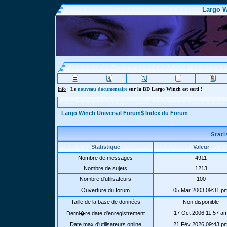
Largo W
Info
:
Le
nouveau documentaire
sur la BD Largo Winch est sorti !
Largo Winch Universal Forum$ Index du Forum
Stat
Statistique
Valeur
Nombre de messages
4911
Nombre de sujets
1213
Nombre d'utilisateurs
100
Ouverture du forum
05 Mar 2003 09:31 p
Taille de la base de données
Non disponible
17 Oct 2006 11:57 a
Derni�re date d'enregistrement
Date max d'utilisateurs online
21 Fév 2026 09:43 p