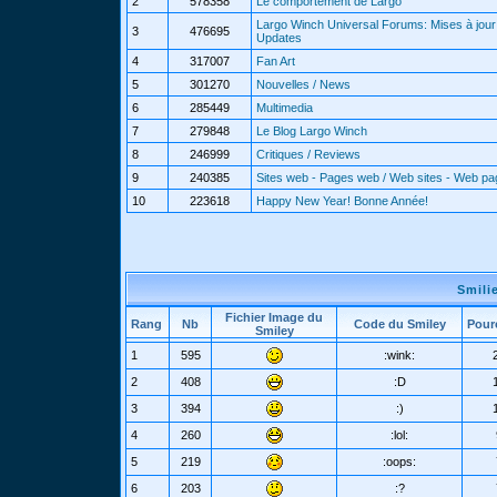
2
578358
Le comportement de Largo
Largo Winch Universal Forums: Mises à jour 
3
476695
Updates
4
317007
Fan Art
5
301270
Nouvelles / News
6
285449
Multimedia
7
279848
Le Blog Largo Winch
8
246999
Critiques / Reviews
9
240385
Sites web - Pages web / Web sites - Web p
10
223618
Happy New Year! Bonne Année!
Smili
Fichier Image du
Rang
Nb
Code du Smiley
Pour
Smiley
1
595
:wink:
2
408
:D
3
394
:)
4
260
:lol:
5
219
:oops:
6
203
:?