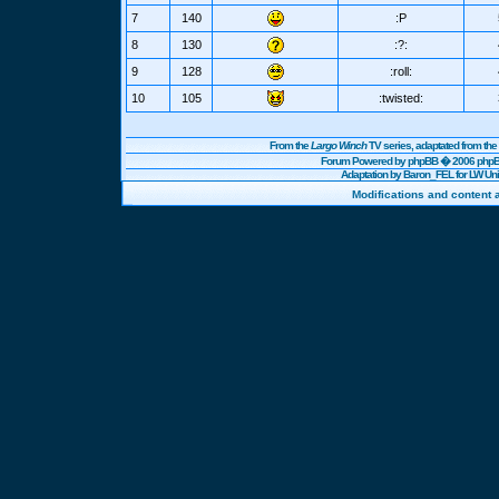
7
140
:P
8
130
:?:
9
128
:roll:
10
105
:twisted:
From the
Largo Winch
TV series, adaptated from t
Forum Powered by
phpBB
� 2006 phpBB
Adaptation by Baron_FEL for LW U
Modifications and content