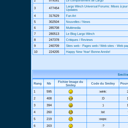
2
579161
Le comportement de Largo
Largo Winch Universal Forums: Mises à jour 
3
477454
Updates
4
317629
Fan Art
5
302504
Nouvelles / News
6
285708
Multimedia
7
280513
Le Blog Largo Winch
8
247378
Critiques / Reviews
9
240709
Sites web - Pages web / Web sites - Web p
10
224205
Happy New Year! Bonne Année!
Smili
Fichier Image du
Rang
Nb
Code du Smiley
Pour
Smiley
1
595
:wink:
2
408
:D
3
394
:)
4
260
:lol:
5
219
:oops:
6
203
:?