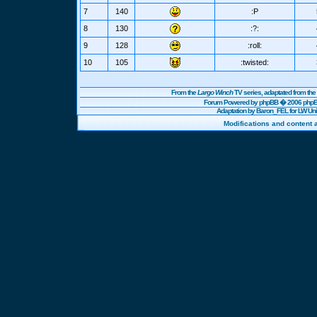
7
140
:P
8
130
:?:
9
128
:roll:
10
105
:twisted:
From the
Largo Winch
TV series, adaptated from t
Forum Powered by
phpBB
� 2006 phpBB
Adaptation by Baron_FEL for LW U
Modifications and content