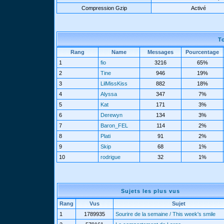
Compression Gzip
Activé
T
Rang
Name
Messages
Pourcentage
1
fio
3216
65%
2
Tine
946
19%
3
LilMissKiss
882
18%
4
Alyssa
347
7%
5
Kat
171
3%
6
Derewyn
134
3%
7
Baron_FEL
114
2%
8
Plati
91
2%
9
Skip
68
1%
10
rodrigue
32
1%
Sujets les plus vus
Rang
Vus
Sujet
1
1789935
Sourire de la semaine / This week's smile