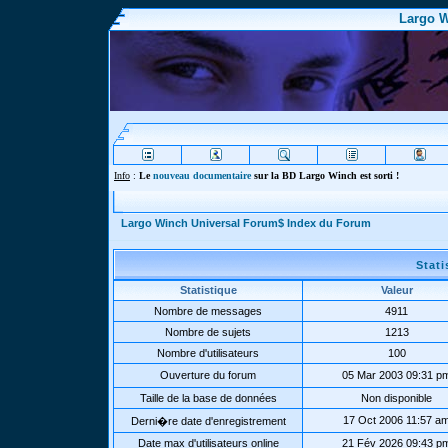
Largo W
Info
:
Le
nouveau documentaire
sur la BD Largo Winch est sorti !
Largo Winch Universal Forum$ Index du Forum
Stat
Statistique
Valeur
Nombre de messages
4911
Nombre de sujets
1213
Nombre d'utilisateurs
100
Ouverture du forum
05 Mar 2003 09:31 p
Taille de la base de données
Non disponible
17 Oct 2006 11:57 a
Derni�re date d'enregistrement
Date max d'utilisateurs online
21 Fév 2026 09:43 p