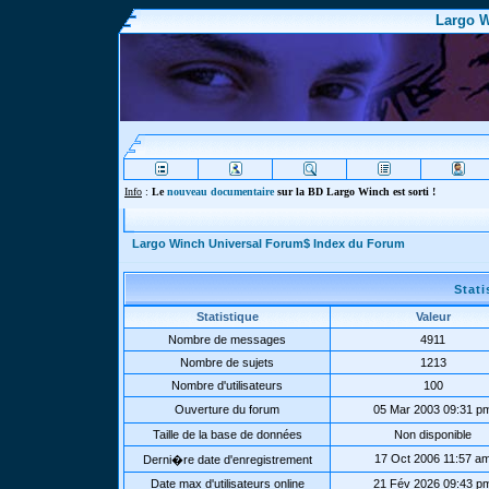
Largo W
Info
:
Le
nouveau documentaire
sur la BD Largo Winch est sorti !
Largo Winch Universal Forum$ Index du Forum
Stat
Statistique
Valeur
Nombre de messages
4911
Nombre de sujets
1213
Nombre d'utilisateurs
100
Ouverture du forum
05 Mar 2003 09:31 p
Taille de la base de données
Non disponible
17 Oct 2006 11:57 a
Derni�re date d'enregistrement
Date max d'utilisateurs online
21 Fév 2026 09:43 p