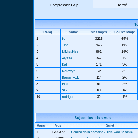
Compression Gzip
Activé
T
Rang
Name
Messages
Pourcentage
1
fio
3216
65%
2
Tine
946
19%
3
LilMissKiss
882
18%
4
Alyssa
347
7%
5
Kat
171
3%
6
Derewyn
134
3%
7
Baron_FEL
114
2%
8
Plati
91
2%
9
Skip
68
1%
10
rodrigue
32
1%
Sujets les plus vus
Rang
Vus
Sujet
1
1790372
Sourire de la semaine / This week's smile