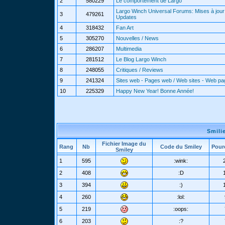
2
580229
Le comportement de Largo
Largo Winch Universal Forums: Mises à jour 
3
479261
Updates
4
318432
Fan Art
5
305270
Nouvelles / News
6
286207
Multimedia
7
281512
Le Blog Largo Winch
8
248055
Critiques / Reviews
9
241324
Sites web - Pages web / Web sites - Web p
10
225329
Happy New Year! Bonne Année!
Smili
Fichier Image du
Rang
Nb
Code du Smiley
Pour
Smiley
1
595
:wink:
2
408
:D
3
394
:)
4
260
:lol:
5
219
:oops:
6
203
:?