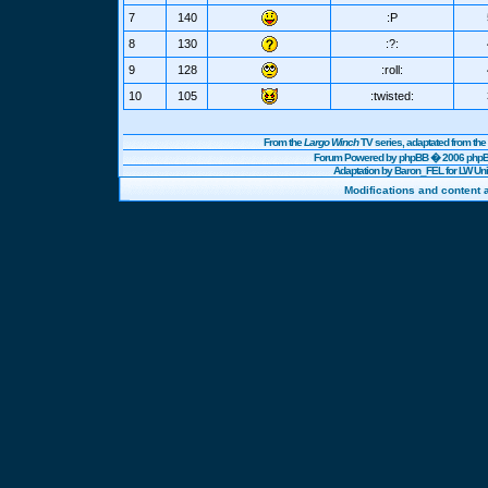
7
140
:P
8
130
:?:
9
128
:roll:
10
105
:twisted:
From the
Largo Winch
TV series, adaptated from t
Forum Powered by
phpBB
� 2006 phpBB
Adaptation by Baron_FEL for LW U
Modifications and content