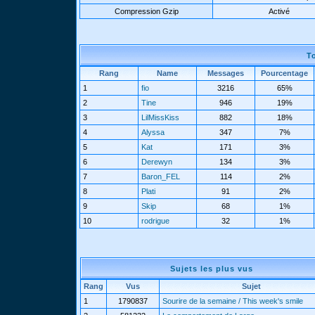
Compression Gzip
Activé
T
Rang
Name
Messages
Pourcentage
1
fio
3216
65%
2
Tine
946
19%
3
LilMissKiss
882
18%
4
Alyssa
347
7%
5
Kat
171
3%
6
Derewyn
134
3%
7
Baron_FEL
114
2%
8
Plati
91
2%
9
Skip
68
1%
10
rodrigue
32
1%
Sujets les plus vus
Rang
Vus
Sujet
1
1790837
Sourire de la semaine / This week's smile