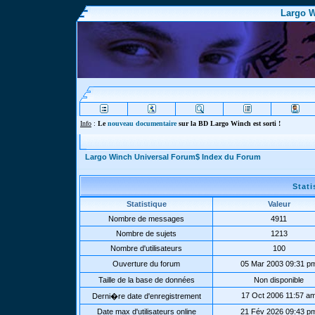
Largo W
Info
:
Le
nouveau documentaire
sur la BD Largo Winch est sorti !
Largo Winch Universal Forum$ Index du Forum
Stat
Statistique
Valeur
Nombre de messages
4911
Nombre de sujets
1213
Nombre d'utilisateurs
100
Ouverture du forum
05 Mar 2003 09:31 p
Taille de la base de données
Non disponible
17 Oct 2006 11:57 a
Derni�re date d'enregistrement
Date max d'utilisateurs online
21 Fév 2026 09:43 p