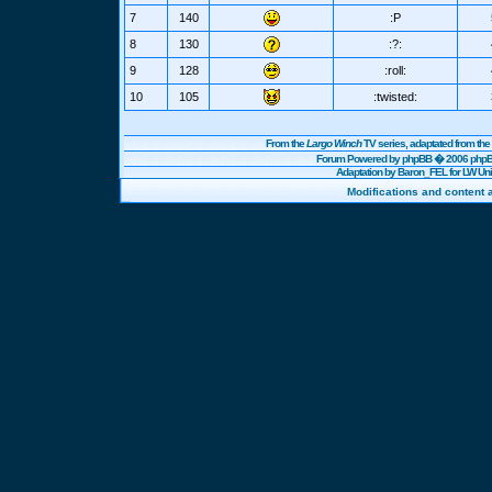
7
140
:P
8
130
:?:
9
128
:roll:
10
105
:twisted:
From the
Largo Winch
TV series, adaptated from t
Forum Powered by
phpBB
� 2006 phpBB
Adaptation by Baron_FEL for LW U
Modifications and content