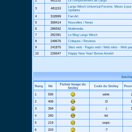
2
581232
Le comportement de Largo
Largo Winch Universal Forums: Mises à jour 
3
481153
Updates
4
318999
Fan Art
5
308414
Nouvelles / News
6
286592
Multimedia
7
282391
Le Blog Largo Winch
8
248676
Critiques / Reviews
9
241870
Sites web - Pages web / Web sites - Web p
10
226647
Happy New Year! Bonne Année!
Smili
Fichier Image du
Rang
Nb
Code du Smiley
Pour
Smiley
1
595
:wink:
2
408
:D
3
394
:)
4
260
:lol:
5
219
:oops:
6
203
:?