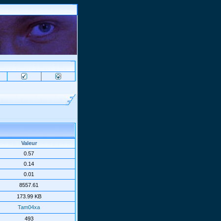
Valeur
0.57
0.14
0.01
8557.61
173.99 KB
Tam04xa
493