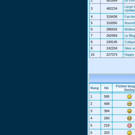
2
581899
Le com
Largo 
3
482234
Updat
4
319436
Fan Art
5
310050
Nouvel
6
286916
Multim
7
282959
Le Blo
8
249145
Critiqu
9
242204
Sites 
10
227373
Happy 
Fichier Ima
Rang
Nb
Smiley
1
595
2
408
3
394
4
260
5
219
6
203