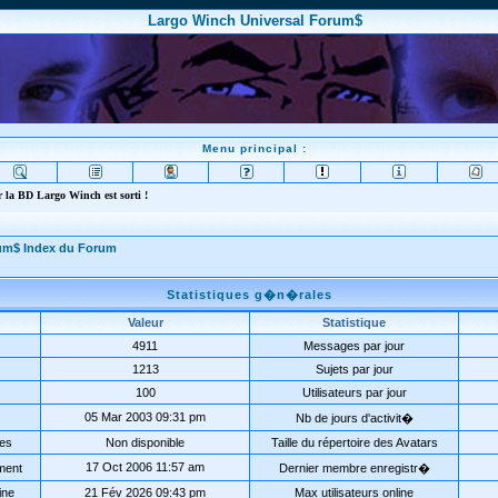
Largo Winch Universal Forum$
Menu principal :
 la BD Largo Winch est sorti !
rum$ Index du Forum
Statistiques g�n�rales
Valeur
Statistique
4911
Messages par jour
1213
Sujets par jour
100
Utilisateurs par jour
05 Mar 2003 09:31 pm
Nb de jours d'activit�
ées
Non disponible
Taille du répertoire des Avatars
17 Oct 2006 11:57 am
ment
Dernier membre enregistr�
ine
21 Fév 2026 09:43 pm
Max utilisateurs online