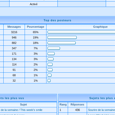
Activé
Top des posteurs
Messages
Pourcentage
Graphique
3216
65%
946
19%
882
18%
347
7%
171
3%
134
3%
114
2%
91
2%
68
1%
32
1%
ets les plus vus
Sujets les plus 
Sujet
Rang
Réponses
 de la semaine / This week's smile
1
436
Sourire de la semaine