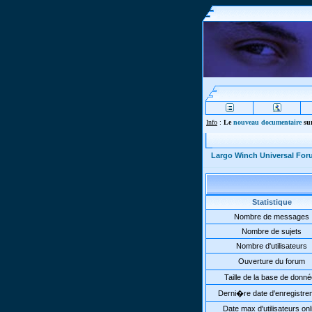
Info
:
Le
nouveau documentaire
sur
Largo Winch Universal Fo
Statistique
Nombre de messages
Nombre de sujets
Nombre d'utilisateurs
Ouverture du forum
Taille de la base de donn
Derni�re date d'enregistre
Date max d'utilisateurs onl