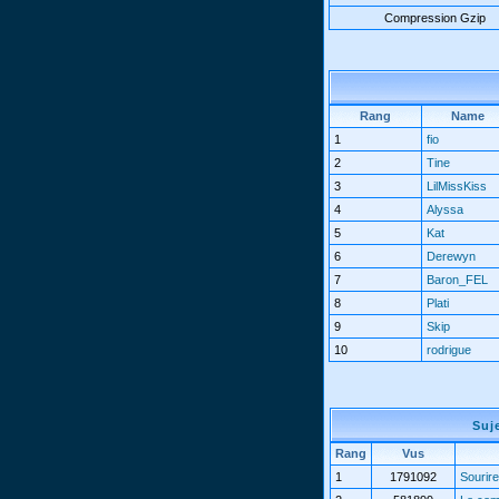
Compression Gzip
Rang
Name
1
fio
2
Tine
3
LilMissKiss
4
Alyssa
5
Kat
6
Derewyn
7
Baron_FEL
8
Plati
9
Skip
10
rodrigue
Suj
Rang
Vus
1
1791092
Sourire