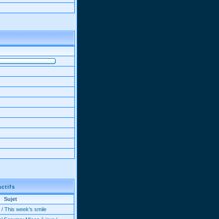
actifs
Sujet
 / This week's smile