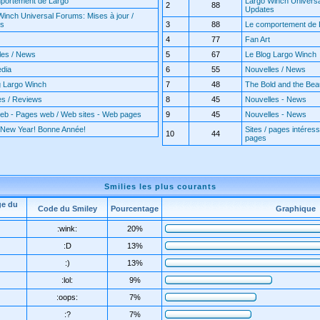
portement de Largo
Largo Winch Universa
2
88
Updates
Winch Universal Forums: Mises à jour /
es
3
88
Le comportement de 
4
77
Fan Art
les / News
5
67
Le Blog Largo Winch
edia
6
55
Nouvelles / News
g Largo Winch
7
48
The Bold and the Beaut
es / Reviews
8
45
Nouvelles - News
web - Pages web / Web sites - Web pages
9
45
Nouvelles - News
New Year! Bonne Année!
Sites / pages intéress
10
44
pages
Smilies les plus courants
ge du
Code du Smiley
Pourcentage
Graphique
:wink:
20%
:D
13%
:)
13%
:lol:
9%
:oops:
7%
:?
7%