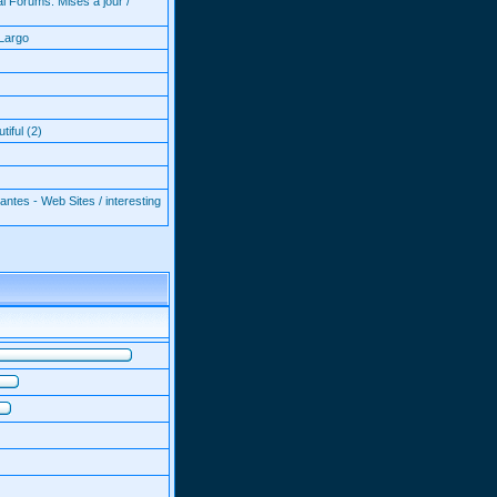
l Forums: Mises à jour /
Largo
iful (2)
antes - Web Sites / interesting