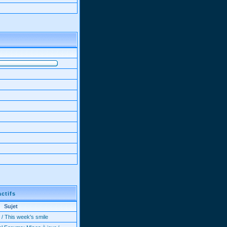
actifs
Sujet
 / This week's smile