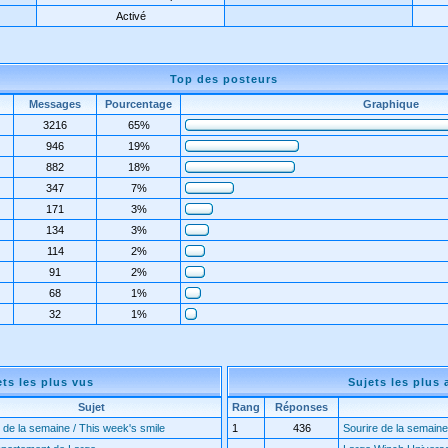
Activé
Top des posteurs
Messages
Pourcentage
Graphique
3216
65%
946
19%
882
18%
347
7%
171
3%
134
3%
114
2%
91
2%
68
1%
32
1%
ets les plus vus
Sujets les plus 
Sujet
Rang
Réponses
 de la semaine / This week's smile
1
436
Sourire de la semaine