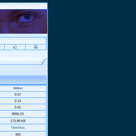
Valeur
0.57
0.14
0.01
8556.23
173.99 KB
Tam04xa
493