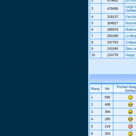
2
579802
Le com
Largo 
3
478458
Updat
4
318137
Fan Art
5
304027
Nouvel
6
285979
Multim
7
281099
Le Blo
8
247763
Critiqu
9
241045
Sites 
10
224778
Happy 
Fichier Ima
Rang
Nb
Smiley
1
595
2
408
3
394
4
260
5
219
6
203