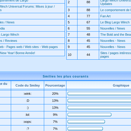
portement de Largo
Largo Winch Universa
2
88
Updates
Winch Universal Forums: Mises à jour /
es
3
88
Le comportement de 
4
77
Fan Art
les / News
5
67
Le Blog Largo Winch
edia
6
55
Nouvelles / News
g Largo Winch
7
48
The Bold and the Beaut
es / Reviews
8
45
Nouvelles - News
web - Pages web / Web sites - Web pages
9
45
Nouvelles - News
New Year! Bonne Année!
Sites / pages intéress
10
44
pages
Smilies les plus courants
ge du
Code du Smiley
Pourcentage
Graphique
:wink:
20%
:D
13%
:)
13%
:lol:
9%
:oops:
7%
:?
7%