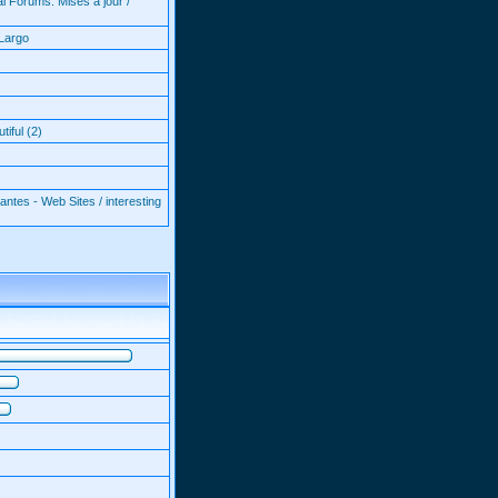
l Forums: Mises à jour /
Largo
iful (2)
antes - Web Sites / interesting