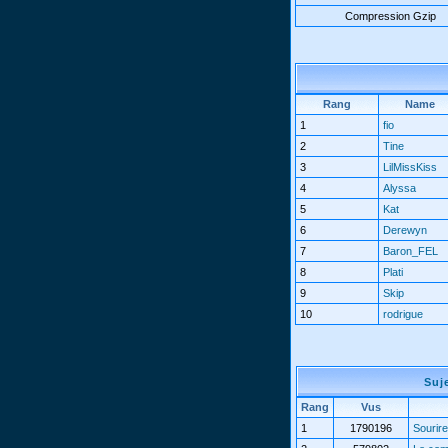
Compression Gzip
Rang
Name
1
fio
2
Tine
3
LilMissKiss
4
Alyssa
5
Kat
6
Derewyn
7
Baron_FEL
8
Plati
9
Skip
10
rodrigue
Suj
Rang
Vus
1
1790196
Sourire