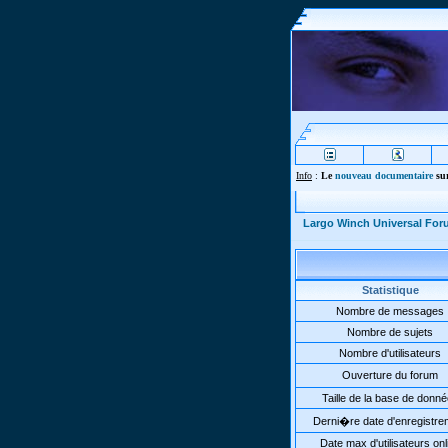
Info
:
Le
nouveau documentaire
sur
Largo Winch Universal Fo
Statistique
Nombre de messages
Nombre de sujets
Nombre d'utilisateurs
Ouverture du forum
Taille de la base de donn
Derni�re date d'enregistre
Date max d'utilisateurs onl