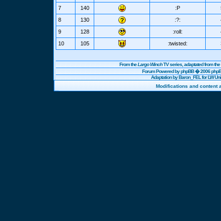
7
140
:P
8
130
:?:
9
128
:roll:
10
105
:twisted:
From the
Largo Winch
TV series, adaptated from t
Forum Powered by
phpBB
� 2006 phpBB
Adaptation by Baron_FEL for LW U
Modifications and content