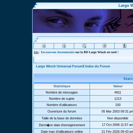
Largo W
Info
:
Le
nouveau documentaire
sur la BD Largo Winch est sorti !
Largo Winch Universal Forum$ Index du Forum
Stat
Statistique
Valeur
Nombre de messages
4911
Nombre de sujets
1213
Nombre d'utilisateurs
100
Ouverture du forum
05 Mar 2003 09:31 p
Taille de la base de données
Non disponible
17 Oct 2006 11:57 a
Derni�re date d'enregistrement
Date max d'utilisateurs online
21 Fév 2026 09:43 p