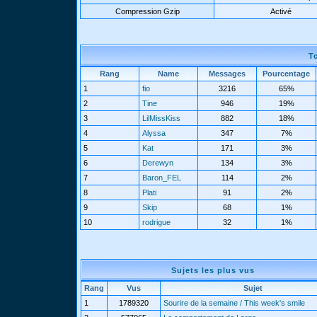
Compression Gzip
Activé
T
Rang
Name
Messages
Pourcentage
1
fio
3216
65%
2
Tine
946
19%
3
LilMissKiss
882
18%
4
Alyssa
347
7%
5
Kat
171
3%
6
Derewyn
134
3%
7
Baron_FEL
114
2%
8
Plati
91
2%
9
Skip
68
1%
10
rodrigue
32
1%
Sujets les plus vus
Rang
Vus
Sujet
1
1789320
Sourire de la semaine / This week's smile