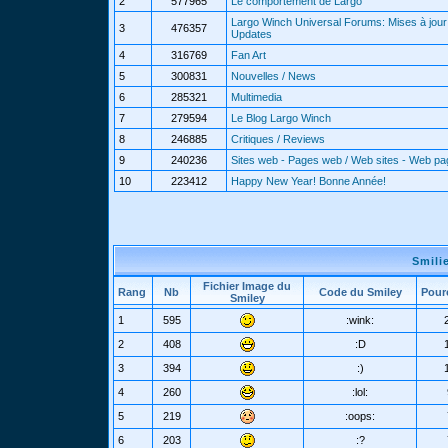
2
577965
Le comportement de Largo
Largo Winch Universal Forums: Mises à jour 
3
476357
Updates
4
316769
Fan Art
5
300831
Nouvelles / News
6
285321
Multimedia
7
279594
Le Blog Largo Winch
8
246885
Critiques / Reviews
9
240236
Sites web - Pages web / Web sites - Web p
10
223412
Happy New Year! Bonne Année!
Smili
Fichier Image du
Rang
Nb
Code du Smiley
Pour
Smiley
1
595
:wink:
2
408
:D
3
394
:)
4
260
:lol:
5
219
:oops:
6
203
:?