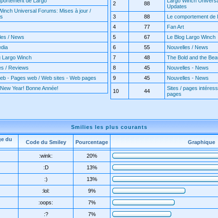
portement de Largo
Largo Winch Universa
2
88
Updates
Winch Universal Forums: Mises à jour /
es
3
88
Le comportement de 
4
77
Fan Art
les / News
5
67
Le Blog Largo Winch
edia
6
55
Nouvelles / News
g Largo Winch
7
48
The Bold and the Beaut
es / Reviews
8
45
Nouvelles - News
web - Pages web / Web sites - Web pages
9
45
Nouvelles - News
New Year! Bonne Année!
Sites / pages intéress
10
44
pages
Smilies les plus courants
ge du
Code du Smiley
Pourcentage
Graphique
:wink:
20%
:D
13%
:)
13%
:lol:
9%
:oops:
7%
:?
7%