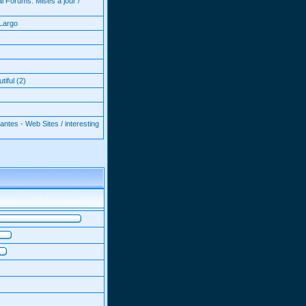
l Forums: Mises à jour /
Largo
iful (2)
antes - Web Sites / interesting