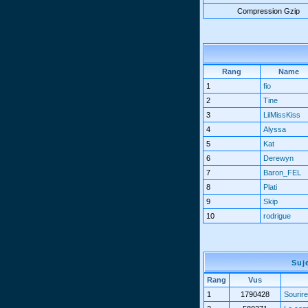
Compression Gzip
Rang
Name
1
fio
2
Tine
3
LilMissKiss
4
Alyssa
5
Kat
6
Derewyn
7
Baron_FEL
8
Plati
9
Skip
10
rodrigue
Suj
Rang
Vus
1
1790428
Sourire