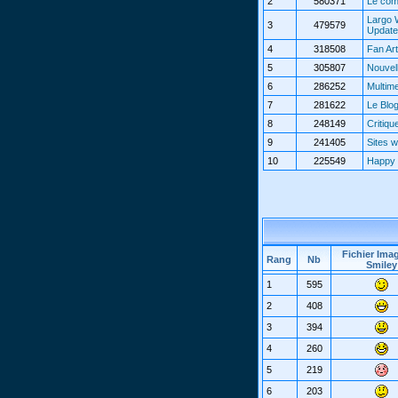
2
580371
Le com
Largo 
3
479579
Updat
4
318508
Fan Art
5
305807
Nouvel
6
286252
Multim
7
281622
Le Blo
8
248149
Critiqu
9
241405
Sites 
10
225549
Happy 
Fichier Ima
Rang
Nb
Smiley
1
595
2
408
3
394
4
260
5
219
6
203