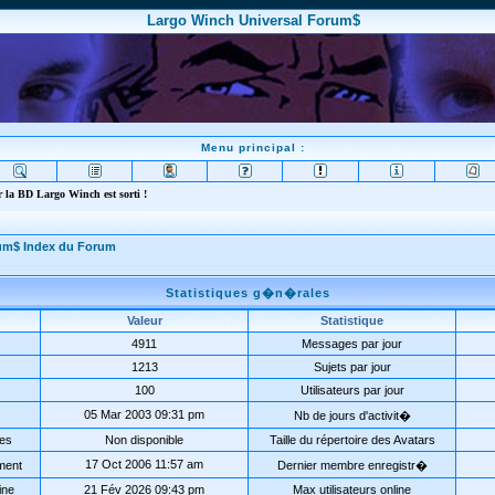
Largo Winch Universal Forum$
Menu principal :
 la BD Largo Winch est sorti !
rum$ Index du Forum
Statistiques g�n�rales
Valeur
Statistique
4911
Messages par jour
1213
Sujets par jour
100
Utilisateurs par jour
05 Mar 2003 09:31 pm
Nb de jours d'activit�
ées
Non disponible
Taille du répertoire des Avatars
17 Oct 2006 11:57 am
ment
Dernier membre enregistr�
ine
21 Fév 2026 09:43 pm
Max utilisateurs online