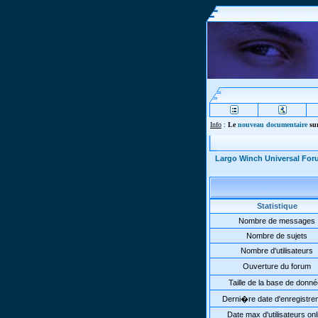
Info
:
Le
nouveau documentaire
sur
Largo Winch Universal Fo
Statistique
Nombre de messages
Nombre de sujets
Nombre d'utilisateurs
Ouverture du forum
Taille de la base de donn
Derni�re date d'enregistre
Date max d'utilisateurs onl