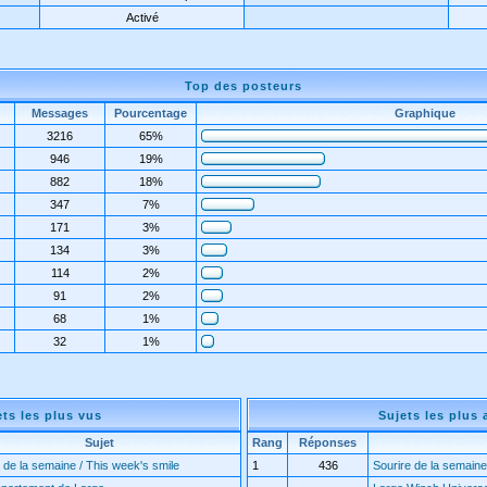
Activé
Top des posteurs
Messages
Pourcentage
Graphique
3216
65%
946
19%
882
18%
347
7%
171
3%
134
3%
114
2%
91
2%
68
1%
32
1%
ets les plus vus
Sujets les plus 
Sujet
Rang
Réponses
 de la semaine / This week's smile
1
436
Sourire de la semaine