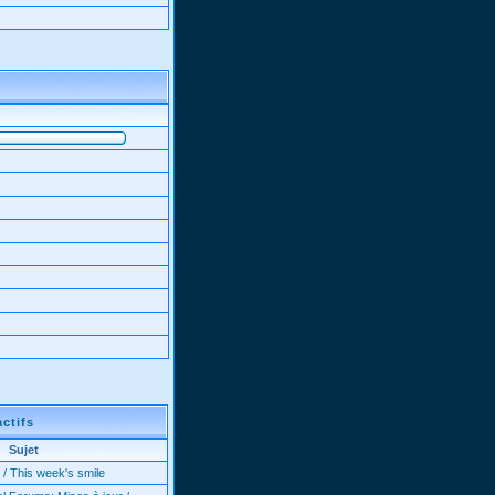
actifs
Sujet
 / This week's smile