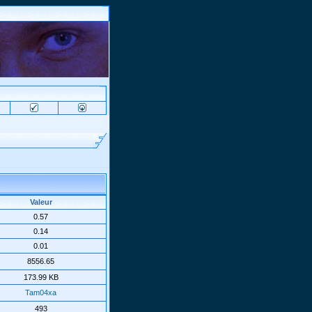
Valeur
0.57
0.14
0.01
8556.65
173.99 KB
Tam04xa
493