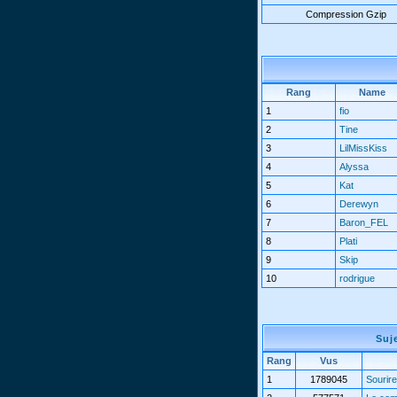
Compression Gzip
Rang
Name
1
fio
2
Tine
3
LilMissKiss
4
Alyssa
5
Kat
6
Derewyn
7
Baron_FEL
8
Plati
9
Skip
10
rodrigue
Suj
Rang
Vus
1
1789045
Sourire