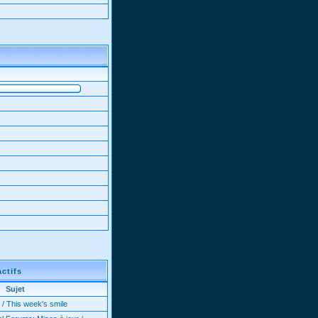
actifs
Sujet
 / This week's smile