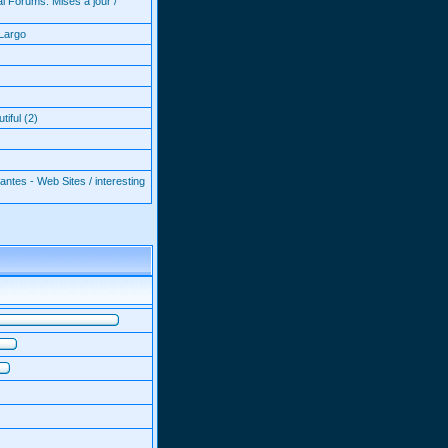
l Forums: Mises à jour /
Largo
iful (2)
antes - Web Sites / interesting