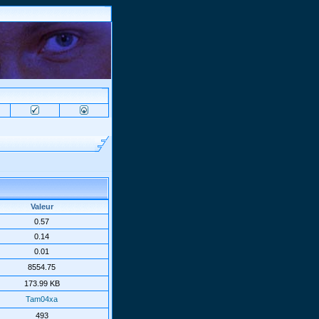
Valeur
0.57
0.14
0.01
8554.75
173.99 KB
Tam04xa
493