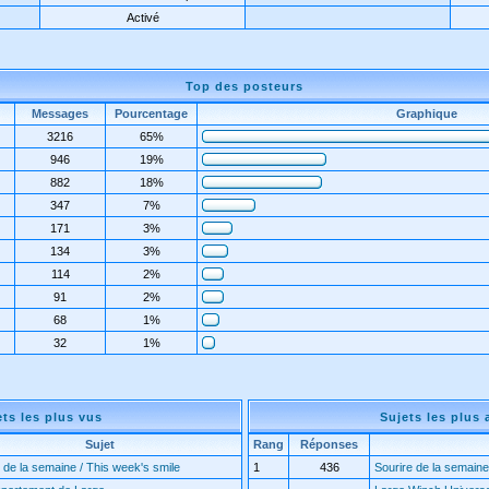
Activé
Top des posteurs
Messages
Pourcentage
Graphique
3216
65%
946
19%
882
18%
347
7%
171
3%
134
3%
114
2%
91
2%
68
1%
32
1%
ets les plus vus
Sujets les plus 
Sujet
Rang
Réponses
 de la semaine / This week's smile
1
436
Sourire de la semaine