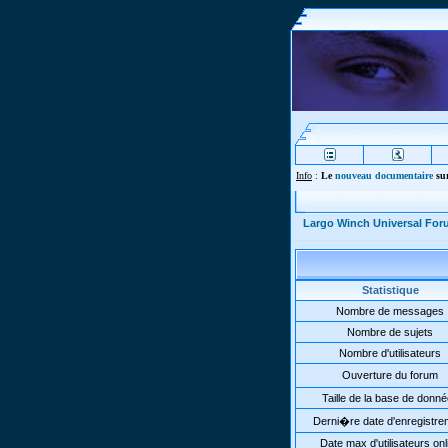
Info
:
Le
nouveau documentaire
sur
Largo Winch Universal Fo
Statistique
Nombre de messages
Nombre de sujets
Nombre d'utilisateurs
Ouverture du forum
Taille de la base de donn
Derni�re date d'enregistre
Date max d'utilisateurs onl