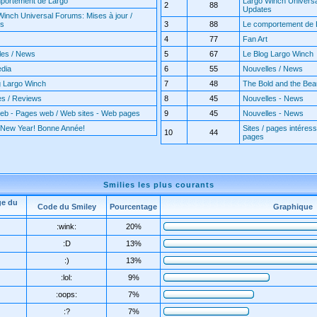
portement de Largo
Largo Winch Universa
2
88
Updates
Winch Universal Forums: Mises à jour /
es
3
88
Le comportement de 
4
77
Fan Art
les / News
5
67
Le Blog Largo Winch
edia
6
55
Nouvelles / News
g Largo Winch
7
48
The Bold and the Beaut
es / Reviews
8
45
Nouvelles - News
web - Pages web / Web sites - Web pages
9
45
Nouvelles - News
New Year! Bonne Année!
Sites / pages intéress
10
44
pages
Smilies les plus courants
ge du
Code du Smiley
Pourcentage
Graphique
:wink:
20%
:D
13%
:)
13%
:lol:
9%
:oops:
7%
:?
7%