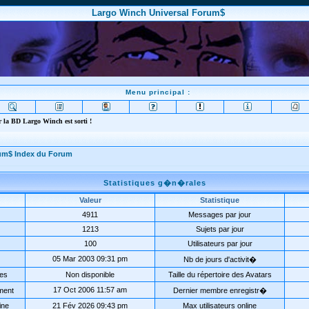
Largo Winch Universal Forum$
Menu principal :
 la BD Largo Winch est sorti !
rum$ Index du Forum
Statistiques g�n�rales
Valeur
Statistique
4911
Messages par jour
1213
Sujets par jour
100
Utilisateurs par jour
05 Mar 2003 09:31 pm
Nb de jours d'activit�
ées
Non disponible
Taille du répertoire des Avatars
17 Oct 2006 11:57 am
ment
Dernier membre enregistr�
ine
21 Fév 2026 09:43 pm
Max utilisateurs online