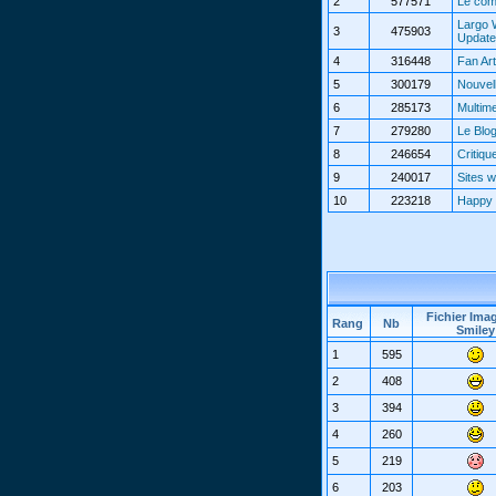
2
577571
Le com
Largo 
3
475903
Updat
4
316448
Fan Art
5
300179
Nouvel
6
285173
Multim
7
279280
Le Blo
8
246654
Critiqu
9
240017
Sites 
10
223218
Happy 
Fichier Ima
Rang
Nb
Smiley
1
595
2
408
3
394
4
260
5
219
6
203