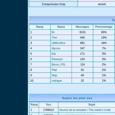
Compression Gzip
Activé
T
Rang
Name
Messages
Pourcentage
1
fio
3216
65%
2
Tine
946
19%
3
LilMissKiss
882
18%
4
Alyssa
347
7%
5
Kat
171
3%
6
Derewyn
134
3%
7
Baron_FEL
114
2%
8
Plati
91
2%
9
Skip
68
1%
10
rodrigue
32
1%
Sujets les plus vus
Rang
Vus
Sujet
1
1789012
Sourire de la semaine / This week's smile