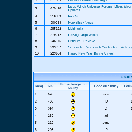
2
577469
Le comportement de Largo
Largo Winch Universal Forums: Mises à jour 
3
475810
Updates
4
316389
Fan Art
5
300093
Nouvelles / News
6
285122
Multimedia
7
279212
Le Blog Largo Winch
8
246576
Critiques / Reviews
9
239957
Sites web - Pages web / Web sites - Web p
10
223164
Happy New Year! Bonne Année!
Smili
Fichier Image du
Rang
Nb
Code du Smiley
Pour
Smiley
1
595
:wink:
2
408
:D
3
394
:)
4
260
:lol:
5
219
:oops:
6
203
:?