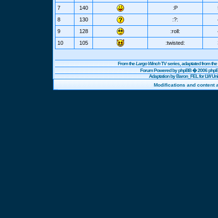
7
140
:P
8
130
:?:
9
128
:roll:
10
105
:twisted:
From the
Largo Winch
TV series, adaptated from t
Forum Powered by
phpBB
� 2006 phpBB
Adaptation by Baron_FEL for LW U
Modifications and content