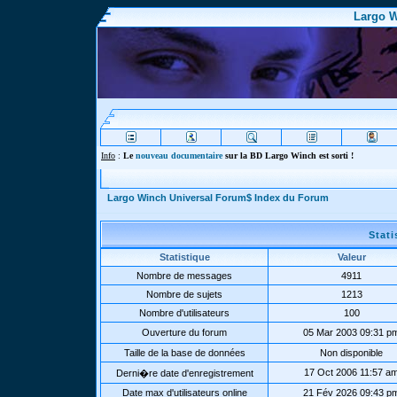
Largo W
Info
:
Le
nouveau documentaire
sur la BD Largo Winch est sorti !
Largo Winch Universal Forum$ Index du Forum
Stat
Statistique
Valeur
Nombre de messages
4911
Nombre de sujets
1213
Nombre d'utilisateurs
100
Ouverture du forum
05 Mar 2003 09:31 p
Taille de la base de données
Non disponible
17 Oct 2006 11:57 a
Derni�re date d'enregistrement
Date max d'utilisateurs online
21 Fév 2026 09:43 p