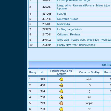
2
578458
Le comportement de Largo
Largo Winch Universal Forums: Mises à jour 
3
476792
Updates
4
317068
Fan Art
5
301446
Nouvelles / News
6
285483
Multimedia
7
279922
Le Blog Largo Winch
8
247044
Critiques / Reviews
9
240417
Sites web - Pages web / Web sites - Web p
10
223694
Happy New Year! Bonne Année!
Smili
Fichier Image du
Rang
Nb
Code du Smiley
Pour
Smiley
1
595
:wink:
2
408
:D
3
394
:)
4
260
:lol:
5
219
:oops:
6
203
:?