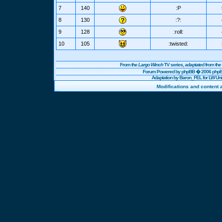
7
140
:P
8
130
:?:
9
128
:roll:
10
105
:twisted:
From the
Largo Winch
TV series, adaptated from t
Forum Powered by
phpBB
� 2006 phpBB
Adaptation by Baron_FEL for LW U
Modifications and content