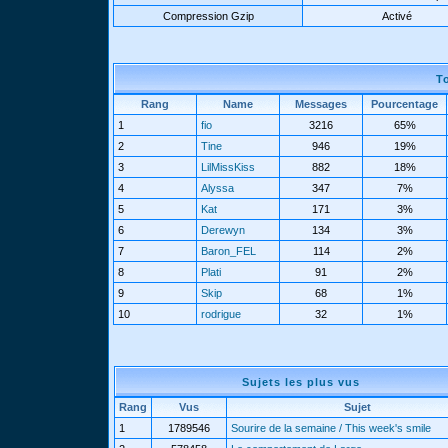
Compression Gzip
Activé
T
Rang
Name
Messages
Pourcentage
1
fio
3216
65%
2
Tine
946
19%
3
LilMissKiss
882
18%
4
Alyssa
347
7%
5
Kat
171
3%
6
Derewyn
134
3%
7
Baron_FEL
114
2%
8
Plati
91
2%
9
Skip
68
1%
10
rodrigue
32
1%
Sujets les plus vus
Rang
Vus
Sujet
1
1789546
Sourire de la semaine / This week's smile