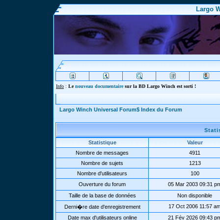
Largo W
Info
:
Le
nouveau documentaire
sur la BD Largo Winch est sorti !
Largo Winch Universal Forum$ Index du Forum
Stat
Statistique
Valeur
Nombre de messages
4911
Nombre de sujets
1213
Nombre d'utilisateurs
100
Ouverture du forum
05 Mar 2003 09:31 p
Taille de la base de données
Non disponible
17 Oct 2006 11:57 a
Derni�re date d'enregistrement
Date max d'utilisateurs online
21 Fév 2026 09:43 p