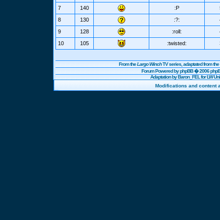
7
140
:P
8
130
:?:
9
128
:roll:
10
105
:twisted:
From the
Largo Winch
TV series, adaptated from t
Forum Powered by
phpBB
� 2006 phpBB
Adaptation by Baron_FEL for LW U
Modifications and content