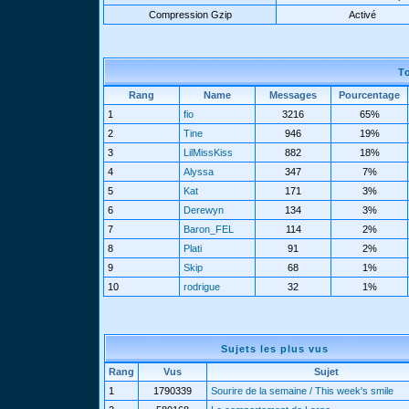
Compression Gzip
Activé
T
Rang
Name
Messages
Pourcentage
1
fio
3216
65%
2
Tine
946
19%
3
LilMissKiss
882
18%
4
Alyssa
347
7%
5
Kat
171
3%
6
Derewyn
134
3%
7
Baron_FEL
114
2%
8
Plati
91
2%
9
Skip
68
1%
10
rodrigue
32
1%
Sujets les plus vus
Rang
Vus
Sujet
1
1790339
Sourire de la semaine / This week's smile