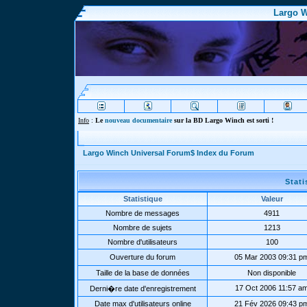
Largo W
Info
:
Le
nouveau documentaire
sur la BD Largo Winch est sorti !
Largo Winch Universal Forum$ Index du Forum
Stat
Statistique
Valeur
Nombre de messages
4911
Nombre de sujets
1213
Nombre d'utilisateurs
100
Ouverture du forum
05 Mar 2003 09:31 p
Taille de la base de données
Non disponible
17 Oct 2006 11:57 a
Derni�re date d'enregistrement
Date max d'utilisateurs online
21 Fév 2026 09:43 p