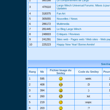
2
580168
Le comportement de Largo
Largo Winch Universal Forums: Mises à jour 
3
479110
Updates
4
318375
Fan Art
5
305055
Nouvelles / News
6
286172
Multimedia
7
281445
Le Blog Largo Winch
8
248003
Critiques / Reviews
9
241291
Sites web - Pages web / Web sites - Web p
10
225223
Happy New Year! Bonne Année!
Smili
Fichier Image du
Rang
Nb
Code du Smiley
Pour
Smiley
1
595
:wink:
2
408
:D
3
394
:)
4
260
:lol:
5
219
:oops:
6
203
:?