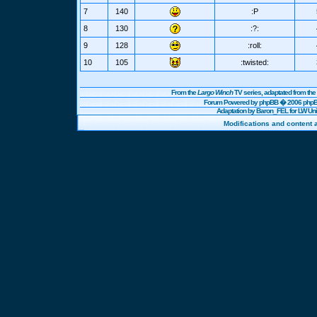
7
140
:P
8
130
:?:
9
128
:roll:
10
105
:twisted:
From the
Largo Winch
TV series, adaptated from t
Forum Powered by
phpBB
� 2006 phpBB
Adaptation by Baron_FEL for LW U
Modifications and content