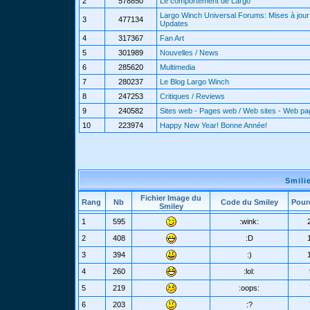
2
578850
Le comportement de Largo
Largo Winch Universal Forums: Mises à jour 
3
477134
Updates
4
317367
Fan Art
5
301989
Nouvelles / News
6
285620
Multimedia
7
280237
Le Blog Largo Winch
8
247253
Critiques / Reviews
9
240582
Sites web - Pages web / Web sites - Web p
10
223974
Happy New Year! Bonne Année!
Smili
Fichier Image du
Rang
Nb
Code du Smiley
Pour
Smiley
1
595
:wink:
2
408
:D
3
394
:)
4
260
:lol:
5
219
:oops:
6
203
:?