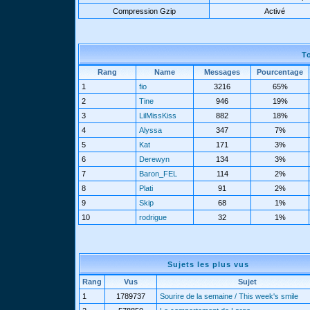
Compression Gzip
Activé
T
Rang
Name
Messages
Pourcentage
1
fio
3216
65%
2
Tine
946
19%
3
LilMissKiss
882
18%
4
Alyssa
347
7%
5
Kat
171
3%
6
Derewyn
134
3%
7
Baron_FEL
114
2%
8
Plati
91
2%
9
Skip
68
1%
10
rodrigue
32
1%
Sujets les plus vus
Rang
Vus
Sujet
1
1789737
Sourire de la semaine / This week's smile