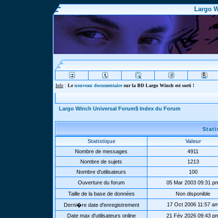
Largo W
Info
:
Le
nouveau documentaire
sur la BD Largo Winch est sorti !
Largo Winch Universal Forum$ Index du Forum
Stat
Statistique
Valeur
Nombre de messages
4911
Nombre de sujets
1213
Nombre d'utilisateurs
100
Ouverture du forum
05 Mar 2003 09:31 p
Taille de la base de données
Non disponible
17 Oct 2006 11:57 a
Derni�re date d'enregistrement
Date max d'utilisateurs online
21 Fév 2026 09:43 p