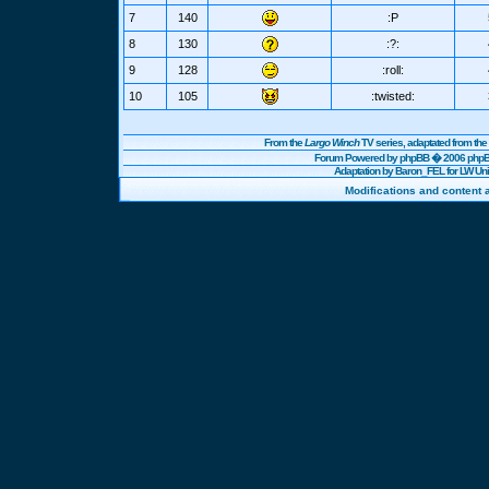
7
140
:P
8
130
:?:
9
128
:roll:
10
105
:twisted:
From the
Largo Winch
TV series, adaptated from t
Forum Powered by
phpBB
� 2006 phpBB
Adaptation by Baron_FEL for LW U
Modifications and content