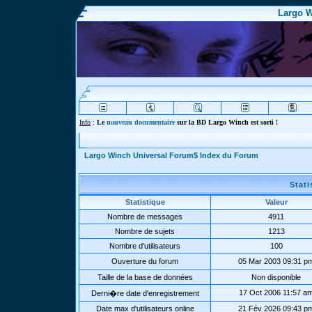
Largo W
Info
:
Le
nouveau documentaire
sur la BD Largo Winch est sorti !
Largo Winch Universal Forum$ Index du Forum
Stat
Statistique
Valeur
Nombre de messages
4911
Nombre de sujets
1213
Nombre d'utilisateurs
100
Ouverture du forum
05 Mar 2003 09:31 p
Taille de la base de données
Non disponible
17 Oct 2006 11:57 a
Derni�re date d'enregistrement
Date max d'utilisateurs online
21 Fév 2026 09:43 p