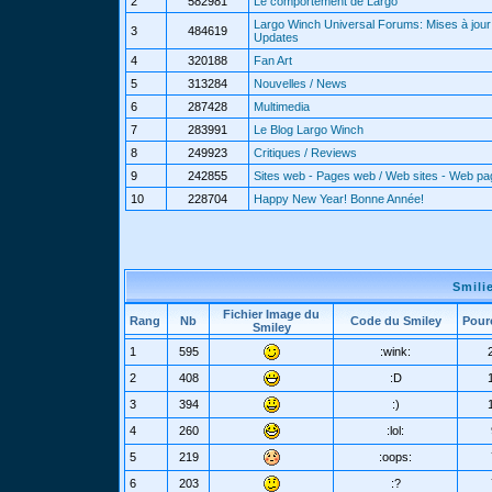
2
582981
Le comportement de Largo
Largo Winch Universal Forums: Mises à jour 
3
484619
Updates
4
320188
Fan Art
5
313284
Nouvelles / News
6
287428
Multimedia
7
283991
Le Blog Largo Winch
8
249923
Critiques / Reviews
9
242855
Sites web - Pages web / Web sites - Web p
10
228704
Happy New Year! Bonne Année!
Smili
Fichier Image du
Rang
Nb
Code du Smiley
Pour
Smiley
1
595
:wink:
2
408
:D
3
394
:)
4
260
:lol:
5
219
:oops:
6
203
:?