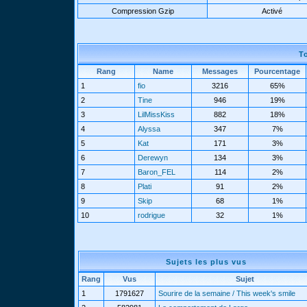
Compression Gzip
Activé
T
Rang
Name
Messages
Pourcentage
1
fio
3216
65%
2
Tine
946
19%
3
LilMissKiss
882
18%
4
Alyssa
347
7%
5
Kat
171
3%
6
Derewyn
134
3%
7
Baron_FEL
114
2%
8
Plati
91
2%
9
Skip
68
1%
10
rodrigue
32
1%
Sujets les plus vus
Rang
Vus
Sujet
1
1791627
Sourire de la semaine / This week's smile