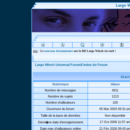
Largo W
Info
:
Le
nouveau documentaire
sur la BD Largo Winch est sorti !
Largo Winch Universal Forum$ Index du Forum
Stat
Statistique
Valeur
Nombre de messages
4911
Nombre de sujets
1213
Nombre d'utilisateurs
100
Ouverture du forum
05 Mar 2003 09:31 p
Taille de la base de données
Non disponible
17 Oct 2006 11:57 a
Derni�re date d'enregistrement
Date max d'utilisateurs online
21 Fév 2026 09:43 p