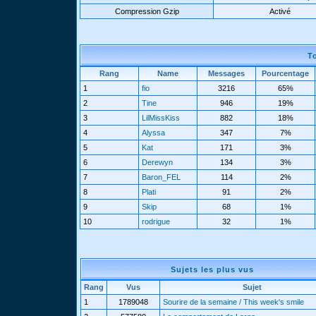
Compression Gzip
Activé
T
Rang
Name
Messages
Pourcentage
1
fio
3216
65%
2
Tine
946
19%
3
LilMissKiss
882
18%
4
Alyssa
347
7%
5
Kat
171
3%
6
Derewyn
134
3%
7
Baron_FEL
114
2%
8
Plati
91
2%
9
Skip
68
1%
10
rodrigue
32
1%
Sujets les plus vus
Rang
Vus
Sujet
1
1789048
Sourire de la semaine / This week's smile