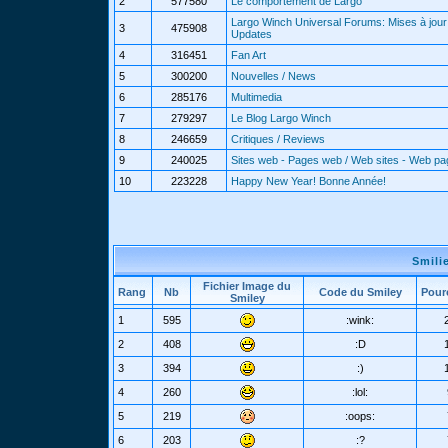
2
577580
Le comportement de Largo
Largo Winch Universal Forums: Mises à jour 
3
475908
Updates
4
316451
Fan Art
5
300200
Nouvelles / News
6
285176
Multimedia
7
279297
Le Blog Largo Winch
8
246659
Critiques / Reviews
9
240025
Sites web - Pages web / Web sites - Web p
10
223228
Happy New Year! Bonne Année!
Smili
Fichier Image du
Rang
Nb
Code du Smiley
Pour
Smiley
1
595
:wink:
2
408
:D
3
394
:)
4
260
:lol:
5
219
:oops:
6
203
:?