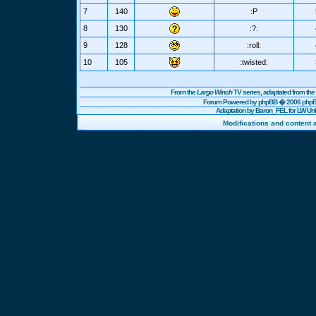
7
140
:P
8
130
:?:
9
128
:roll:
10
105
:twisted:
From the
Largo Winch
TV series, adaptated from t
Forum Powered by
phpBB
� 2006 phpBB
Adaptation by Baron_FEL for LW U
Modifications and content