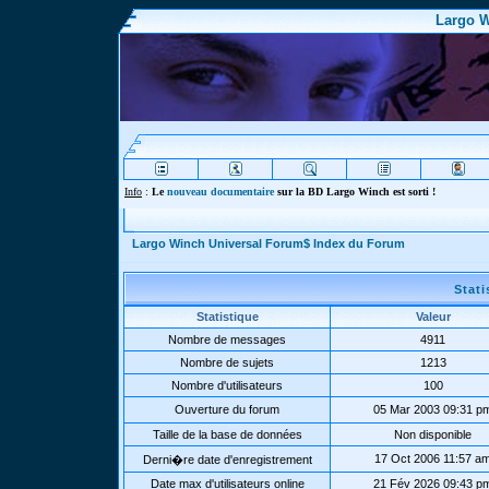
Largo W
Info
:
Le
nouveau documentaire
sur la BD Largo Winch est sorti !
Largo Winch Universal Forum$ Index du Forum
Stat
Statistique
Valeur
Nombre de messages
4911
Nombre de sujets
1213
Nombre d'utilisateurs
100
Ouverture du forum
05 Mar 2003 09:31 p
Taille de la base de données
Non disponible
17 Oct 2006 11:57 a
Derni�re date d'enregistrement
Date max d'utilisateurs online
21 Fév 2026 09:43 p