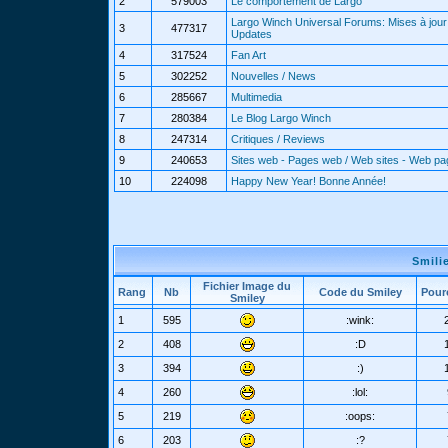
2
579003
Le comportement de Largo
Largo Winch Universal Forums: Mises à jour 
3
477317
Updates
4
317524
Fan Art
5
302252
Nouvelles / News
6
285667
Multimedia
7
280384
Le Blog Largo Winch
8
247314
Critiques / Reviews
9
240653
Sites web - Pages web / Web sites - Web p
10
224098
Happy New Year! Bonne Année!
Smili
Fichier Image du
Rang
Nb
Code du Smiley
Pour
Smiley
1
595
:wink:
2
408
:D
3
394
:)
4
260
:lol:
5
219
:oops:
6
203
:?