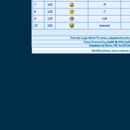
7
140
:P
8
130
:?:
9
128
:roll:
10
105
:twisted:
From the
Largo Winch
TV series, adaptated from t
Forum Powered by
phpBB
� 2006 phpBB
Adaptation by Baron_FEL for LW U
Modifications and content