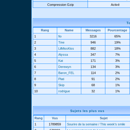
Compression Gzip
Activé
T
Rang
Name
Messages
Pourcentage
1
fio
3216
65%
2
Tine
946
19%
3
LilMissKiss
882
18%
4
Alyssa
347
7%
5
Kat
171
3%
6
Derewyn
134
3%
7
Baron_FEL
114
2%
8
Plati
91
2%
9
Skip
68
1%
10
rodrigue
32
1%
Sujets les plus vus
Rang
Vus
Sujet
1
1789859
Sourire de la semaine / This week's smile