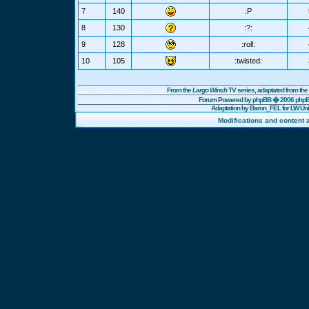
7
140
:P
8
130
:?:
9
128
:roll:
10
105
:twisted:
From the
Largo Winch
TV series, adaptated from t
Forum Powered by
phpBB
� 2006 phpBB
Adaptation by Baron_FEL for LW U
Modifications and content