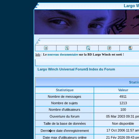
Largo W
Info
:
Le
nouveau documentaire
sur la BD Largo Winch est sorti !
Largo Winch Universal Forum$ Index du Forum
Stat
Statistique
Valeur
Nombre de messages
4911
Nombre de sujets
1213
Nombre d'utilisateurs
100
Ouverture du forum
05 Mar 2003 09:31 p
Taille de la base de données
Non disponible
17 Oct 2006 11:57 a
Derni�re date d'enregistrement
Date max d'utilisateurs online
21 Fév 2026 09:43 p