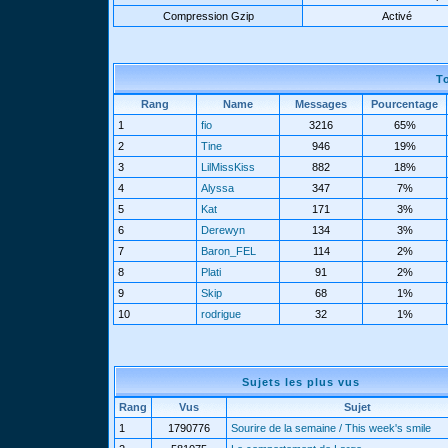
Compression Gzip
Activé
T
Rang
Name
Messages
Pourcentage
1
fio
3216
65%
2
Tine
946
19%
3
LilMissKiss
882
18%
4
Alyssa
347
7%
5
Kat
171
3%
6
Derewyn
134
3%
7
Baron_FEL
114
2%
8
Plati
91
2%
9
Skip
68
1%
10
rodrigue
32
1%
Sujets les plus vus
Rang
Vus
Sujet
1
1790776
Sourire de la semaine / This week's smile