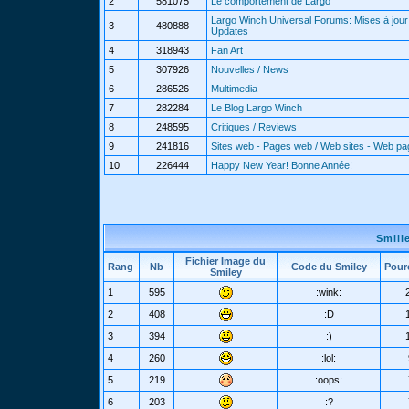
2
581075
Le comportement de Largo
Largo Winch Universal Forums: Mises à jour 
3
480888
Updates
4
318943
Fan Art
5
307926
Nouvelles / News
6
286526
Multimedia
7
282284
Le Blog Largo Winch
8
248595
Critiques / Reviews
9
241816
Sites web - Pages web / Web sites - Web p
10
226444
Happy New Year! Bonne Année!
Smili
Fichier Image du
Rang
Nb
Code du Smiley
Pour
Smiley
1
595
:wink:
2
408
:D
3
394
:)
4
260
:lol:
5
219
:oops:
6
203
:?