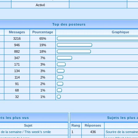
Activé
Top des posteurs
Messages
Pourcentage
Graphique
3216
65%
946
19%
882
18%
347
7%
171
3%
134
3%
114
2%
91
2%
68
1%
32
1%
ets les plus vus
Sujets les plus 
Sujet
Rang
Réponses
 de la semaine / This week's smile
1
436
Sourire de la semaine