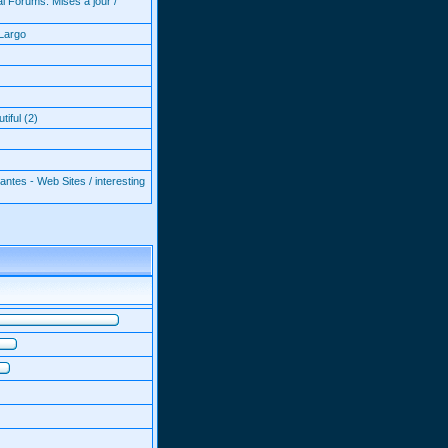
l Forums: Mises à jour /
Largo
iful (2)
antes - Web Sites / interesting