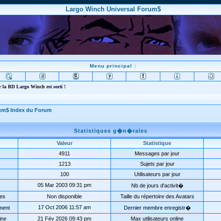
Largo Winch Universal Forum$
Menu principal :
 la BD Largo Winch est sorti !
rum$ Index du Forum
Statistiques g�n�rales
Valeur
Statistique
4911
Messages par jour
1213
Sujets par jour
100
Utilisateurs par jour
05 Mar 2003 09:31 pm
Nb de jours d'activit�
ées
Non disponible
Taille du répertoire des Avatars
17 Oct 2006 11:57 am
ment
Dernier membre enregistr�
ine
21 Fév 2026 09:43 pm
Max utilisateurs online