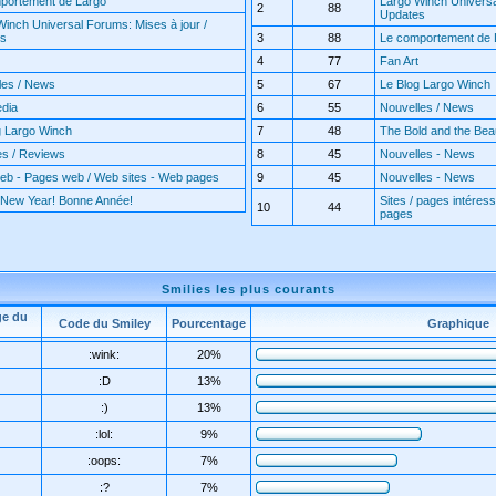
portement de Largo
Largo Winch Universa
2
88
Updates
Winch Universal Forums: Mises à jour /
es
3
88
Le comportement de 
4
77
Fan Art
les / News
5
67
Le Blog Largo Winch
edia
6
55
Nouvelles / News
g Largo Winch
7
48
The Bold and the Beaut
es / Reviews
8
45
Nouvelles - News
web - Pages web / Web sites - Web pages
9
45
Nouvelles - News
New Year! Bonne Année!
Sites / pages intéress
10
44
pages
Smilies les plus courants
ge du
Code du Smiley
Pourcentage
Graphique
:wink:
20%
:D
13%
:)
13%
:lol:
9%
:oops:
7%
:?
7%