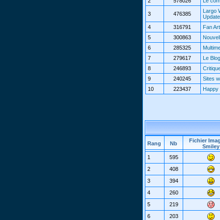
2
578026
Le com
Largo 
3
476385
Updat
4
316791
Fan Art
5
300863
Nouvel
6
285325
Multim
7
279617
Le Blo
8
246893
Critiqu
9
240245
Sites 
10
223437
Happy 
Fichier Ima
Rang
Nb
Smiley
1
595
2
408
3
394
4
260
5
219
6
203