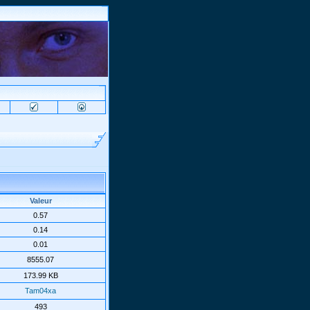
Valeur
0.57
0.14
0.01
8555.07
173.99 KB
Tam04xa
493