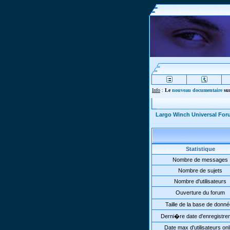
Info
:
Le
nouveau documentaire
sur
Largo Winch Universal Fo
Statistique
Nombre de messages
Nombre de sujets
Nombre d'utilisateurs
Ouverture du forum
Taille de la base de donn
Derni�re date d'enregistre
Date max d'utilisateurs onl