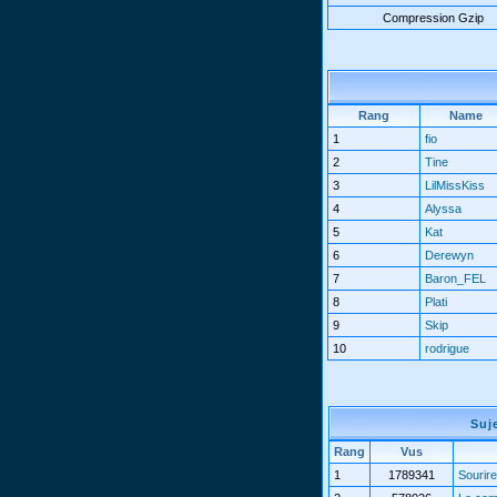
Compression Gzip
Rang
Name
1
fio
2
Tine
3
LilMissKiss
4
Alyssa
5
Kat
6
Derewyn
7
Baron_FEL
8
Plati
9
Skip
10
rodrigue
Suj
Rang
Vus
1
1789341
Sourire