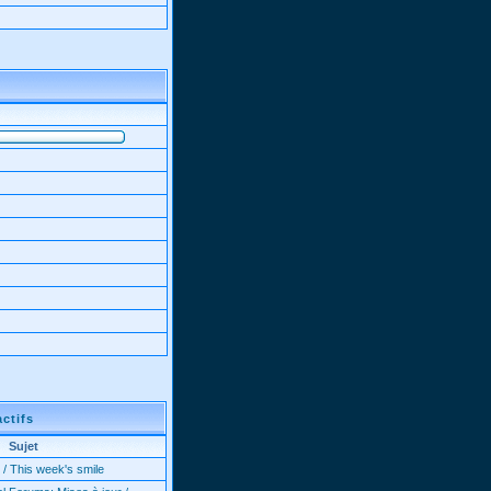
actifs
Sujet
 / This week's smile