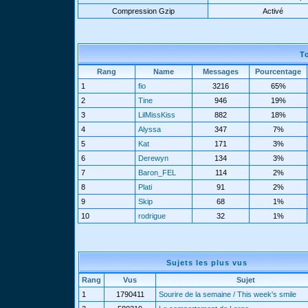
Compression Gzip
Activé
T
Rang
Name
Messages
Pourcentage
1
fio
3216
65%
2
Tine
946
19%
3
LilMissKiss
882
18%
4
Alyssa
347
7%
5
Kat
171
3%
6
Derewyn
134
3%
7
Baron_FEL
114
2%
8
Plati
91
2%
9
Skip
68
1%
10
rodrigue
32
1%
Sujets les plus vus
Rang
Vus
Sujet
1
1790411
Sourire de la semaine / This week's smile