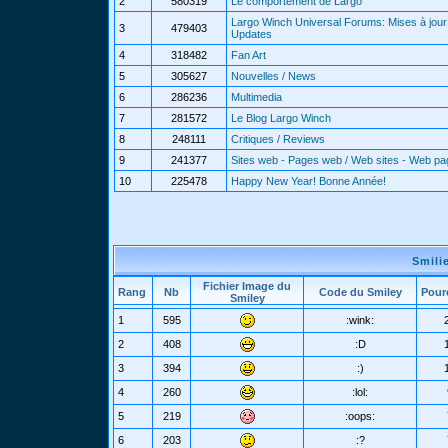
2
580319
Le comportement de Largo
Largo Winch Universal Forums: Mises à jour 
3
479403
Updates
4
318482
Fan Art
5
305627
Nouvelles / News
6
286236
Multimedia
7
281572
Le Blog Largo Winch
8
248111
Critiques / Reviews
9
241377
Sites web - Pages web / Web sites - Web p
10
225478
Happy New Year! Bonne Année!
Smili
Fichier Image du
Rang
Nb
Code du Smiley
Pour
Smiley
1
595
:wink:
2
408
:D
3
394
:)
4
260
:lol:
5
219
:oops:
6
203
:?