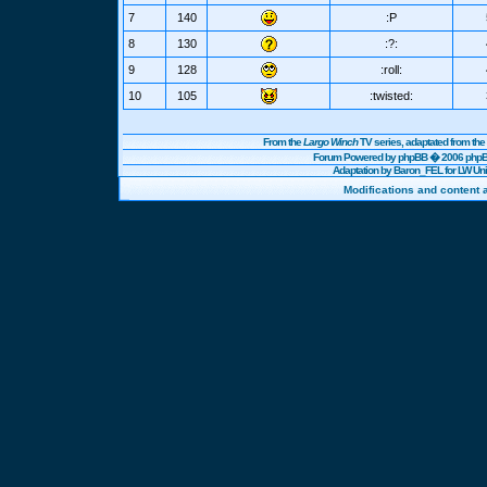
7
140
:P
8
130
:?:
9
128
:roll:
10
105
:twisted:
From the
Largo Winch
TV series, adaptated from t
Forum Powered by
phpBB
� 2006 phpBB
Adaptation by Baron_FEL for LW U
Modifications and content