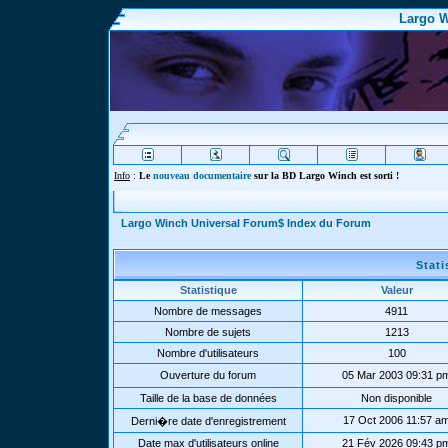
Largo W
Info
:
Le
nouveau documentaire
sur la BD Largo Winch est sorti !
Largo Winch Universal Forum$ Index du Forum
Stat
Statistique
Valeur
Nombre de messages
4911
Nombre de sujets
1213
Nombre d'utilisateurs
100
Ouverture du forum
05 Mar 2003 09:31 p
Taille de la base de données
Non disponible
17 Oct 2006 11:57 a
Derni�re date d'enregistrement
Date max d'utilisateurs online
21 Fév 2026 09:43 p