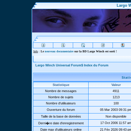
Largo W
Info
:
Le
nouveau documentaire
sur la BD Largo Winch est sorti !
Largo Winch Universal Forum$ Index du Forum
Stat
Statistique
Valeur
Nombre de messages
4911
Nombre de sujets
1213
Nombre d'utilisateurs
100
Ouverture du forum
05 Mar 2003 09:31 p
Taille de la base de données
Non disponible
17 Oct 2006 11:57 a
Derni�re date d'enregistrement
Date max d'utilisateurs online
21 Fév 2026 09:43 p