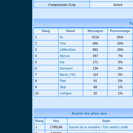
Compression Gzip
Activé
T
Rang
Name
Messages
Pourcentage
1
fio
3216
65%
2
Tine
946
19%
3
LilMissKiss
882
18%
4
Alyssa
347
7%
5
Kat
171
3%
6
Derewyn
134
3%
7
Baron_FEL
114
2%
8
Plati
91
2%
9
Skip
68
1%
10
rodrigue
32
1%
Sujets les plus vus
Rang
Vus
Sujet
1
1789146
Sourire de la semaine / This week's smile