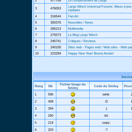
2
577708
Le comportement de Largo
Largo Winch Universal Forums: Mises à jour 
3
476053
Updates
4
316544
Fan Art
5
300376
Nouvelles / News
6
285213
Multimedia
7
279373
Le Blog Largo Winch
8
246741
Critiques / Reviews
9
240100
Sites web - Pages web / Web sites - Web p
10
223284
Happy New Year! Bonne Année!
Smili
Fichier Image du
Rang
Nb
Code du Smiley
Pour
Smiley
1
595
:wink:
2
408
:D
3
394
:)
4
260
:lol:
5
219
:oops:
6
203
:?