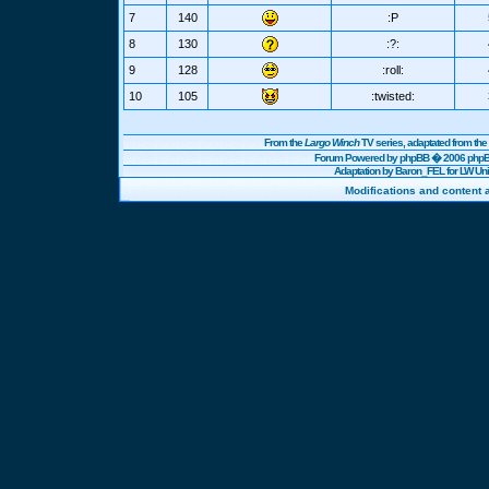
7
140
:P
8
130
:?:
9
128
:roll:
10
105
:twisted:
From the
Largo Winch
TV series, adaptated from t
Forum Powered by
phpBB
� 2006 phpBB
Adaptation by Baron_FEL for LW U
Modifications and content