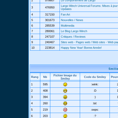
2
578607
Le comportement de Largo
Largo Winch Universal Forums: Mises à jour 
3
476950
Updates
4
317150
Fan Art
5
301673
Nouvelles / News
6
285539
Multimedia
7
280061
Le Blog Largo Winch
8
247107
Critiques / Reviews
9
240467
Sites web - Pages web / Web sites - Web p
10
223814
Happy New Year! Bonne Année!
Smili
Fichier Image du
Rang
Nb
Code du Smiley
Pour
Smiley
1
595
:wink:
2
408
:D
3
394
:)
4
260
:lol:
5
219
:oops:
6
203
:?