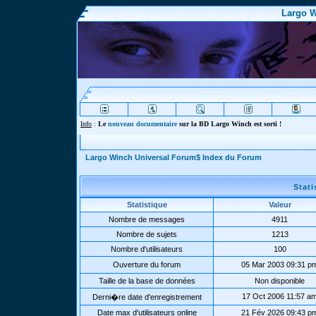
Largo W
Info
:
Le
nouveau documentaire
sur la BD Largo Winch est sorti !
Largo Winch Universal Forum$ Index du Forum
Stat
Statistique
Valeur
Nombre de messages
4911
Nombre de sujets
1213
Nombre d'utilisateurs
100
Ouverture du forum
05 Mar 2003 09:31 p
Taille de la base de données
Non disponible
17 Oct 2006 11:57 a
Derni�re date d'enregistrement
Date max d'utilisateurs online
21 Fév 2026 09:43 p