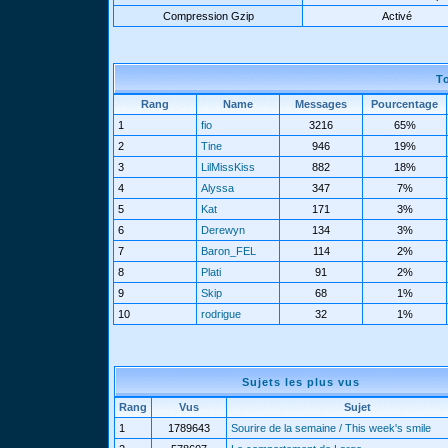
Compression Gzip
Activé
T
Rang
Name
Messages
Pourcentage
1
fio
3216
65%
2
Tine
946
19%
3
LilMissKiss
882
18%
4
Alyssa
347
7%
5
Kat
171
3%
6
Derewyn
134
3%
7
Baron_FEL
114
2%
8
Plati
91
2%
9
Skip
68
1%
10
rodrigue
32
1%
Sujets les plus vus
Rang
Vus
Sujet
1
1789643
Sourire de la semaine / This week's smile