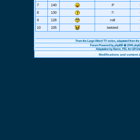
7
140
:P
8
130
:?:
9
128
:roll:
10
105
:twisted:
From the
Largo Winch
TV series, adaptated from t
Forum Powered by
phpBB
� 2006 phpBB
Adaptation by Baron_FEL for LW U
Modifications and content