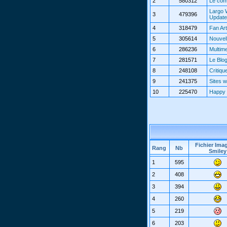
2
580312
Le com
Largo 
3
479396
Updat
4
318479
Fan Art
5
305614
Nouvel
6
286236
Multim
7
281571
Le Blo
8
248108
Critiqu
9
241375
Sites 
10
225470
Happy 
Fichier Ima
Rang
Nb
Smiley
1
595
2
408
3
394
4
260
5
219
6
203