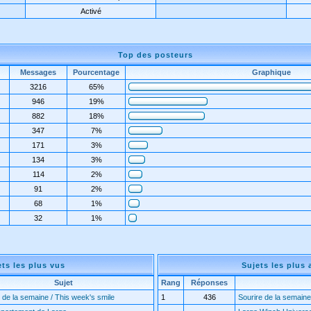
Activé
Top des posteurs
Messages
Pourcentage
Graphique
3216
65%
946
19%
882
18%
347
7%
171
3%
134
3%
114
2%
91
2%
68
1%
32
1%
ets les plus vus
Sujets les plus 
Sujet
Rang
Réponses
 de la semaine / This week's smile
1
436
Sourire de la semaine