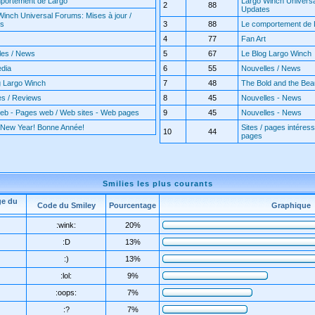
portement de Largo
Largo Winch Universa
2
88
Updates
Winch Universal Forums: Mises à jour /
es
3
88
Le comportement de 
4
77
Fan Art
les / News
5
67
Le Blog Largo Winch
edia
6
55
Nouvelles / News
g Largo Winch
7
48
The Bold and the Beaut
es / Reviews
8
45
Nouvelles - News
web - Pages web / Web sites - Web pages
9
45
Nouvelles - News
New Year! Bonne Année!
Sites / pages intéress
10
44
pages
Smilies les plus courants
ge du
Code du Smiley
Pourcentage
Graphique
:wink:
20%
:D
13%
:)
13%
:lol:
9%
:oops:
7%
:?
7%