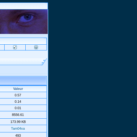
Valeur
0.57
0.14
0.01
8556.61
173.99 KB
Tam04xa
493