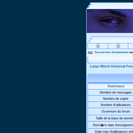
Info
:
Le
nouveau documentaire
sur
Largo Winch Universal Fo
Statistique
Nombre de messages
Nombre de sujets
Nombre d'utilisateurs
Ouverture du forum
Taille de la base de donn
Derni�re date d'enregistre
Date max d'utilisateurs onl