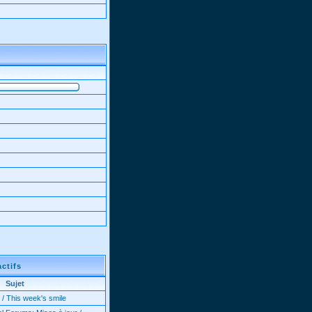
actifs
Sujet
 / This week's smile