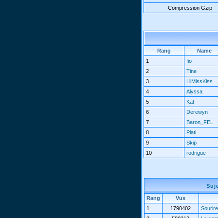
Compression Gzip
Rang
Name
1
fio
2
Tine
3
LilMissKiss
4
Alyssa
5
Kat
6
Derewyn
7
Baron_FEL
8
Plati
9
Skip
10
rodrigue
Suj
Rang
Vus
1
1790402
Sourire