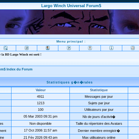
Largo Winch Universal Forum$
Menu principal :
 la BD Largo Winch est sorti !
rum$ Index du Forum
Statistiques g�n�rales
Valeur
Statistique
4911
Messages par jour
1213
Sujets par jour
100
Utilisateurs par jour
05 Mar 2003 09:31 pm
Nb de jours d'activit�
ées
Non disponible
Taille du répertoire des Avatars
17 Oct 2006 11:57 am
ment
Dernier membre enregistr�
ine
21 Fév 2026 09:43 pm
Max utilisateurs online