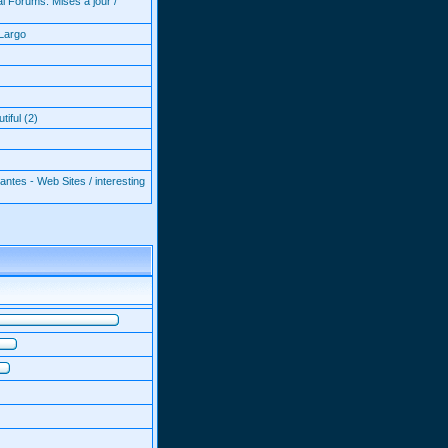
l Forums: Mises à jour /
Largo
iful (2)
antes - Web Sites / interesting