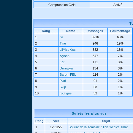
Compression Gzip
Activé
T
Rang
Name
Messages
Pourcentage
1
fio
3216
65%
2
Tine
946
19%
3
LilMissKiss
882
18%
4
Alyssa
347
7%
5
Kat
171
3%
6
Derewyn
134
3%
7
Baron_FEL
114
2%
8
Plati
91
2%
9
Skip
68
1%
10
rodrigue
32
1%
Sujets les plus vus
Rang
Vus
Sujet
1
1791222
Sourire de la semaine / This week's smile