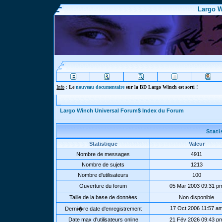
Largo W
Info
:
Le
nouveau documentaire
sur la BD Largo Winch est sorti !
Largo Winch Universal Forum$ Index du Forum
Stat
Statistique
Valeur
Nombre de messages
4911
Nombre de sujets
1213
Nombre d'utilisateurs
100
Ouverture du forum
05 Mar 2003 09:31 p
Taille de la base de données
Non disponible
17 Oct 2006 11:57 a
Derni�re date d'enregistrement
Date max d'utilisateurs online
21 Fév 2026 09:43 p