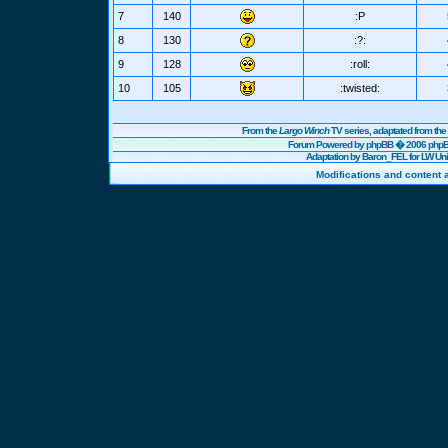
7
140
:P
8
130
:?:
9
128
:roll:
10
105
:twisted:
From the
Largo Winch
TV series, adaptated from t
Forum Powered by
phpBB
� 2006 phpBB
Adaptation by Baron_FEL for LW U
Modifications and content