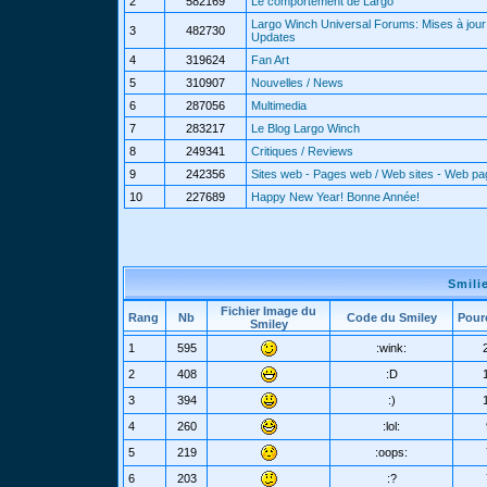
2
582169
Le comportement de Largo
Largo Winch Universal Forums: Mises à jour 
3
482730
Updates
4
319624
Fan Art
5
310907
Nouvelles / News
6
287056
Multimedia
7
283217
Le Blog Largo Winch
8
249341
Critiques / Reviews
9
242356
Sites web - Pages web / Web sites - Web p
10
227689
Happy New Year! Bonne Année!
Smili
Fichier Image du
Rang
Nb
Code du Smiley
Pour
Smiley
1
595
:wink:
2
408
:D
3
394
:)
4
260
:lol:
5
219
:oops:
6
203
:?