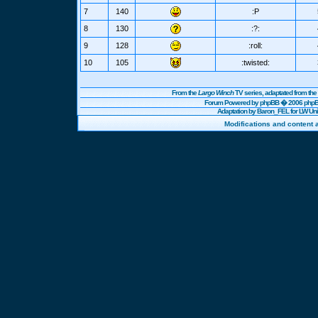
7
140
:P
8
130
:?:
9
128
:roll:
10
105
:twisted:
From the
Largo Winch
TV series, adaptated from t
Forum Powered by
phpBB
� 2006 phpBB
Adaptation by Baron_FEL for LW U
Modifications and content