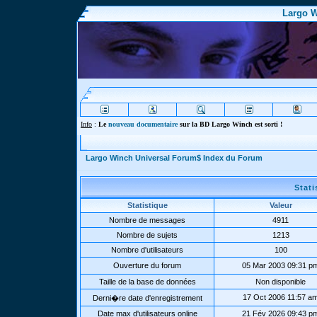
Largo W
Info
:
Le
nouveau documentaire
sur la BD Largo Winch est sorti !
Largo Winch Universal Forum$ Index du Forum
Stat
Statistique
Valeur
Nombre de messages
4911
Nombre de sujets
1213
Nombre d'utilisateurs
100
Ouverture du forum
05 Mar 2003 09:31 p
Taille de la base de données
Non disponible
17 Oct 2006 11:57 a
Derni�re date d'enregistrement
Date max d'utilisateurs online
21 Fév 2026 09:43 p