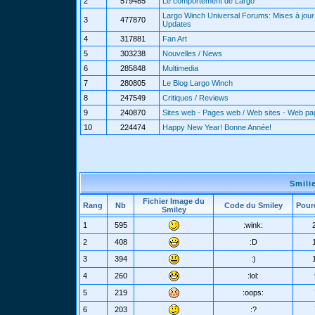
2
579485
Le comportement de Largo
Largo Winch Universal Forums: Mises à jour 
3
477870
Updates
4
317881
Fan Art
5
303238
Nouvelles / News
6
285848
Multimedia
7
280805
Le Blog Largo Winch
8
247549
Critiques / Reviews
9
240870
Sites web - Pages web / Web sites - Web p
10
224474
Happy New Year! Bonne Année!
Smili
Fichier Image du
Rang
Nb
Code du Smiley
Pour
Smiley
1
595
:wink:
2
408
:D
3
394
:)
4
260
:lol:
5
219
:oops:
6
203
:?