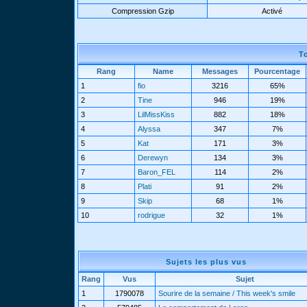
Compression Gzip
Activé
T
Rang
Name
Messages
Pourcentage
1
fio
3216
65%
2
Tine
946
19%
3
LilMissKiss
882
18%
4
Alyssa
347
7%
5
Kat
171
3%
6
Derewyn
134
3%
7
Baron_FEL
114
2%
8
Plati
91
2%
9
Skip
68
1%
10
rodrigue
32
1%
Sujets les plus vus
Rang
Vus
Sujet
1
1790078
Sourire de la semaine / This week's smile