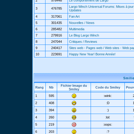
2
578448
Le comportement de Largo
Largo Winch Universal Forums: Mises à jour 
3
476785
Updates
4
317061
Fan Art
5
301435
Nouvelles / News
6
285482
Multimedia
7
279916
Le Blog Largo Winch
8
247044
Critiques / Reviews
9
240417
Sites web - Pages web / Web sites - Web p
10
223691
Happy New Year! Bonne Année!
Smili
Fichier Image du
Rang
Nb
Code du Smiley
Pour
Smiley
1
595
:wink:
2
408
:D
3
394
:)
4
260
:lol:
5
219
:oops:
6
203
:?