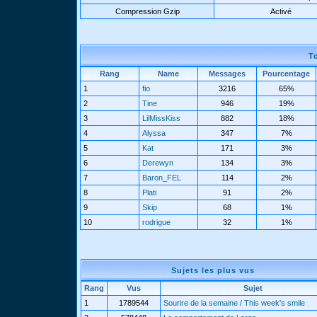
Compression Gzip
Activé
T
Rang
Name
Messages
Pourcentage
1
fio
3216
65%
2
Tine
946
19%
3
LilMissKiss
882
18%
4
Alyssa
347
7%
5
Kat
171
3%
6
Derewyn
134
3%
7
Baron_FEL
114
2%
8
Plati
91
2%
9
Skip
68
1%
10
rodrigue
32
1%
Sujets les plus vus
Rang
Vus
Sujet
1
1789544
Sourire de la semaine / This week's smile