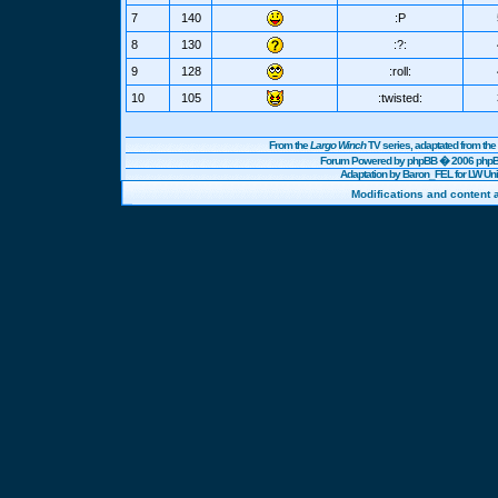
7
140
:P
8
130
:?:
9
128
:roll:
10
105
:twisted:
From the
Largo Winch
TV series, adaptated from t
Forum Powered by
phpBB
� 2006 phpBB
Adaptation by Baron_FEL for LW U
Modifications and content