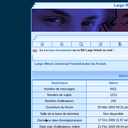
Largo W
Info
:
Le
nouveau documentaire
sur la BD Largo Winch est sorti !
Largo Winch Universal Forum$ Index du Forum
Stat
Statistique
Valeur
Nombre de messages
4911
Nombre de sujets
1213
Nombre d'utilisateurs
100
Ouverture du forum
05 Mar 2003 09:31 p
Taille de la base de données
Non disponible
17 Oct 2006 11:57 a
Derni�re date d'enregistrement
Date max d'utilisateurs online
21 Fév 2026 09:43 p