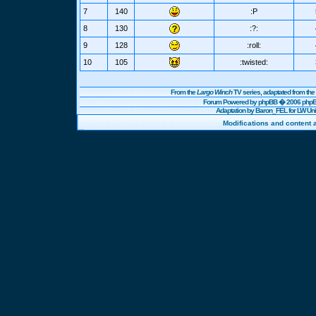
7
140
:P
8
130
:?:
9
128
:roll:
10
105
:twisted:
From the
Largo Winch
TV series, adaptated from t
Forum Powered by
phpBB
� 2006 phpBB
Adaptation by Baron_FEL for LW U
Modifications and content