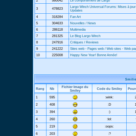
2
580042
Le comportement de Largo
Largo Winch Universal Forums: Mises à jour 
3
478823
Updates
4
318284
Fan Art
5
304633
Nouvelles / News
6
286118
Multimedia
7
281325
Le Blog Largo Winch
8
247916
Critiques / Reviews
9
241222
Sites web - Pages web / Web sites - Web p
10
225008
Happy New Year! Bonne Année!
Smili
Fichier Image du
Rang
Nb
Code du Smiley
Pour
Smiley
1
595
:wink:
2
408
:D
3
394
:)
4
260
:lol:
5
219
:oops:
6
203
:?