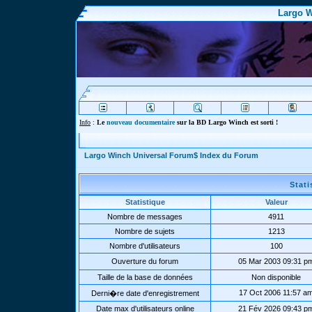
Largo W
Info
:
Le
nouveau documentaire
sur la BD Largo Winch est sorti !
Largo Winch Universal Forum$ Index du Forum
Stat
Statistique
Valeur
Nombre de messages
4911
Nombre de sujets
1213
Nombre d'utilisateurs
100
Ouverture du forum
05 Mar 2003 09:31 p
Taille de la base de données
Non disponible
17 Oct 2006 11:57 a
Derni�re date d'enregistrement
Date max d'utilisateurs online
21 Fév 2026 09:43 p