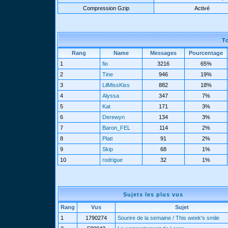
Compression Gzip
Activé
T
Rang
Name
Messages
Pourcentage
1
fio
3216
65%
2
Tine
946
19%
3
LilMissKiss
882
18%
4
Alyssa
347
7%
5
Kat
171
3%
6
Derewyn
134
3%
7
Baron_FEL
114
2%
8
Plati
91
2%
9
Skip
68
1%
10
rodrigue
32
1%
Sujets les plus vus
Rang
Vus
Sujet
1
1790274
Sourire de la semaine / This week's smile