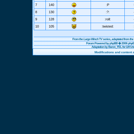
7
140
:P
8
130
:?:
9
128
:roll:
10
105
:twisted:
From the
Largo Winch
TV series, adaptated from t
Forum Powered by
phpBB
� 2006 phpBB
Adaptation by Baron_FEL for LW U
Modifications and content