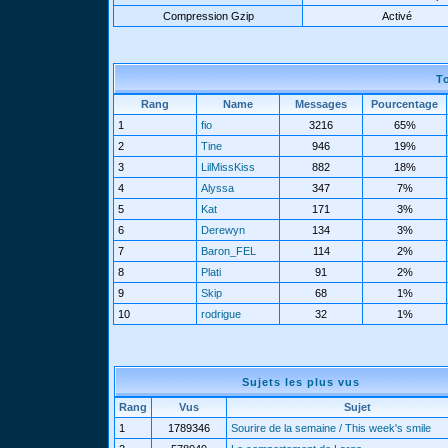
Compression Gzip
Activé
T
Rang
Name
Messages
Pourcentage
1
fio
3216
65%
2
Tine
946
19%
3
LilMissKiss
882
18%
4
Alyssa
347
7%
5
Kat
171
3%
6
Derewyn
134
3%
7
Baron_FEL
114
2%
8
Plati
91
2%
9
Skip
68
1%
10
rodrigue
32
1%
Sujets les plus vus
Rang
Vus
Sujet
1
1789346
Sourire de la semaine / This week's smile