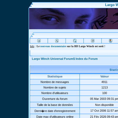
Largo W
Info
:
Le
nouveau documentaire
sur la BD Largo Winch est sorti !
Largo Winch Universal Forum$ Index du Forum
Stat
Statistique
Valeur
Nombre de messages
4911
Nombre de sujets
1213
Nombre d'utilisateurs
100
Ouverture du forum
05 Mar 2003 09:31 p
Taille de la base de données
Non disponible
17 Oct 2006 11:57 a
Derni�re date d'enregistrement
Date max d'utilisateurs online
21 Fév 2026 09:43 p