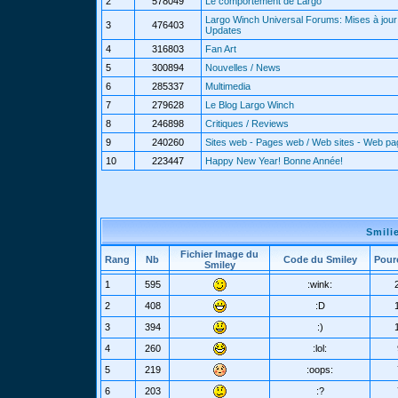
2
578049
Le comportement de Largo
Largo Winch Universal Forums: Mises à jour 
3
476403
Updates
4
316803
Fan Art
5
300894
Nouvelles / News
6
285337
Multimedia
7
279628
Le Blog Largo Winch
8
246898
Critiques / Reviews
9
240260
Sites web - Pages web / Web sites - Web p
10
223447
Happy New Year! Bonne Année!
Smili
Fichier Image du
Rang
Nb
Code du Smiley
Pour
Smiley
1
595
:wink:
2
408
:D
3
394
:)
4
260
:lol:
5
219
:oops:
6
203
:?