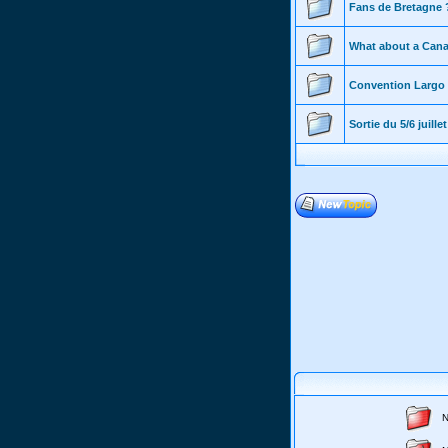
Fans de Bretagne 
What about a Can
Convention Largo
Sortie du 5/6 juillet
N