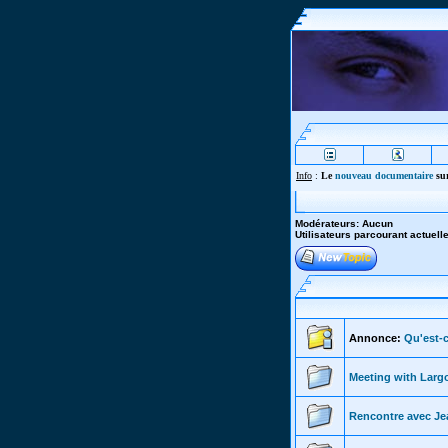
Info
:
Le
nouveau documentaire
sur
Modérateurs: Aucun
Utilisateurs parcourant actuel
Annonce:
Qu'est-c
Meeting with Larg
Rencontre avec Jea