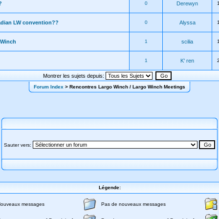
?
0
Derewyn
adian LW convention??
0
Alyssa
 Winch
1
scilia
1
K' ren
Montrer les sujets depuis:
Forum Index
> Rencontres Largo Winch / Largo Winch Meetings
Sauter vers:
Légende:
ouveaux messages
Pas de nouveaux messages