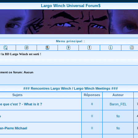
Largo Winch Universal Forum$
Menu principal :
 la BD Largo Winch est sorti !
lement ce forum: Aucun
###
Rencontres Largo Winch / Largo Winch Meetings
###
Sujets
Réponses
Auteur
e que c'est ? - What is it ?
8
Baron_FEL
o
0
fio
n-Pierre Michael
0
fio