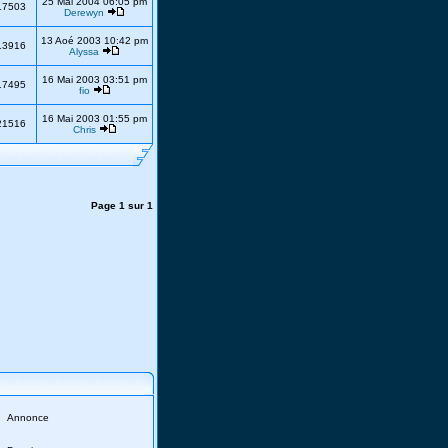
25 Mai 2004 06:05 pm
17503
Derewyn
13 Aoé 2003 10:42 pm
13916
Alyssa
16 Mai 2003 03:51 pm
17495
fio
16 Mai 2003 01:55 pm
21516
Chris
Page
1
sur
1
Annonce