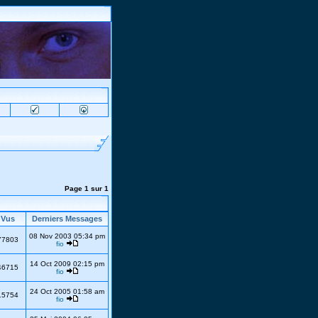
Page
1
sur
1
Vus
Derniers Messages
08 Nov 2003 05:34 pm
77803
fio
14 Oct 2009 02:15 pm
46715
fio
24 Oct 2005 01:58 am
15754
fio