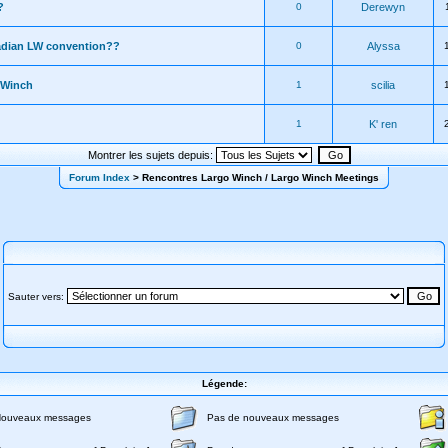
?
0
Derewyn
adian LW convention??
0
Alyssa
 Winch
1
scilia
1
K' ren
Montrer les sujets depuis:
Forum Index
> Rencontres Largo Winch / Largo Winch Meetings
Sauter vers:
Légende:
ouveaux messages
Pas de nouveaux messages