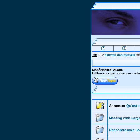
Info
:
Le
nouveau documentaire
sur
Modérateurs: Aucun
Utilisateurs parcourant actuel
Annonce:
Qu'est-c
Meeting with Larg
Rencontre avec Jea