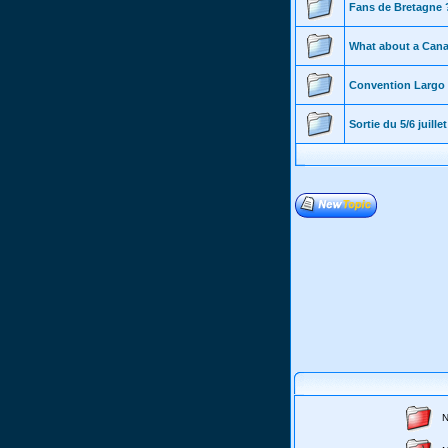
Fans de Bretagne 
What about a Can
Convention Largo
Sortie du 5/6 juillet
N