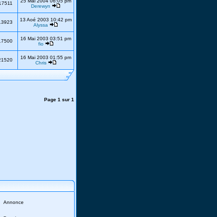
25 Mai 2004 06:05 pm
17511
Derewyn
13 Aoé 2003 10:42 pm
13923
Alyssa
16 Mai 2003 03:51 pm
17500
fio
16 Mai 2003 01:55 pm
21520
Chris
Page
1
sur
1
Annonce