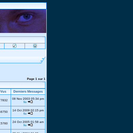
Page
1
sur
1
Vus
Derniers Messages
08 Nov 2003 05:34 pm
77832
fio
14 Oct 2009 02:15 pm
46750
fio
24 Oct 2005 01:58 am
15760
fio