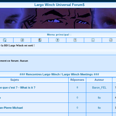
Largo Winch Universal Forum$
Menu principal :
 la BD Largo Winch est sorti !
lement ce forum: Aucun
###
Rencontres Largo Winch / Largo Winch Meetings
###
Sujets
Réponses
Auteur
e que c'est ? - What is it ?
8
Baron_FEL
o
0
fio
n-Pierre Michael
0
fio