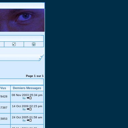
Page
1
sur
1
Vus
Derniers Messages
08 Nov 2003 05:34 pm
78428
fio
14 Oct 2009 02:15 pm
47387
fio
24 Oct 2005 01:58 am
15853
fio