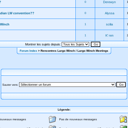
?
0
Derewyn
adian LW convention??
0
Alyssa
 Winch
1
scilia
1
K' ren
Montrer les sujets depuis:
Forum Index
> Rencontres Largo Winch / Largo Winch Meetings
Sauter vers:
Légende:
ouveaux messages
Pas de nouveaux messages