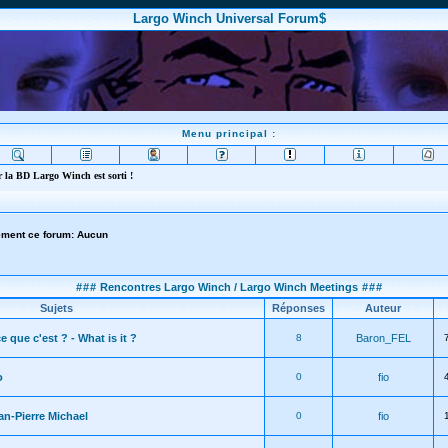
Largo Winch Universal Forum$
Menu principal :
 la BD Largo Winch est sorti !
lement ce forum: Aucun
###
Rencontres Largo Winch / Largo Winch Meetings
###
Sujets
Réponses
Auteur
e que c'est ? - What is it ?
8
Baron_FEL
o
0
fio
n-Pierre Michael
0
fio