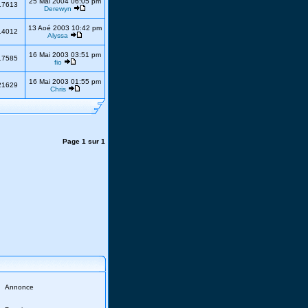
25 Mai 2004 06:05 pm
17613
Derewyn
13 Aoé 2003 10:42 pm
14012
Alyssa
16 Mai 2003 03:51 pm
17585
fio
16 Mai 2003 01:55 pm
21629
Chris
Page
1
sur
1
Annonce