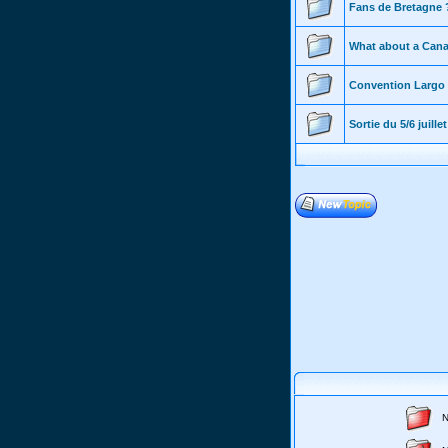
Fans de Bretagne 
What about a Can
Convention Largo
Sortie du 5/6 juillet
N