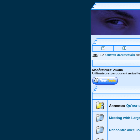
Info
:
Le
nouveau documentaire
sur
Modérateurs: Aucun
Utilisateurs parcourant actuel
Annonce:
Qu'est-c
Meeting with Larg
Rencontre avec Jea