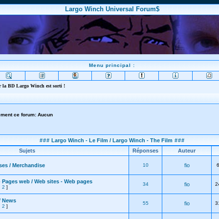
Largo Winch Universal Forum$
Menu principal :
 la BD Largo Winch est sorti !
lement ce forum: Aucun
###
Largo Winch - Le Film / Largo Winch - The Film
###
Sujets
Réponses
Auteur
ses / Merchandise
10
fio
- Pages web / Web sites - Web pages
34
fio
2
,
2
]
/ News
55
fio
3
,
2
]