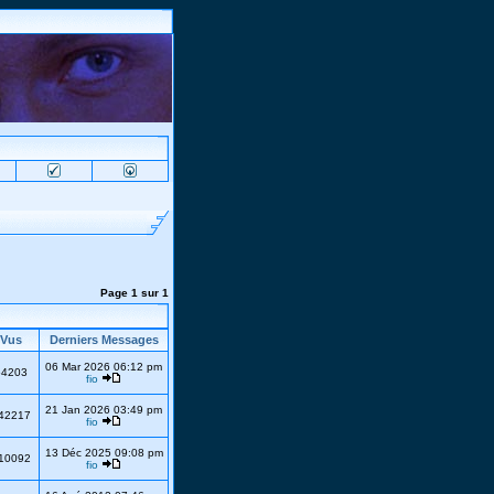
Page
1
sur
1
Vus
Derniers Messages
06 Mar 2026 06:12 pm
64203
fio
21 Jan 2026 03:49 pm
42217
fio
13 Déc 2025 09:08 pm
10092
fio