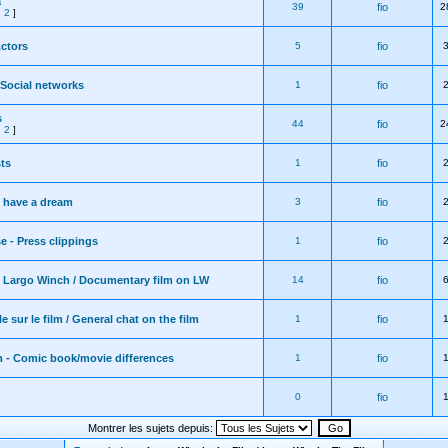
a
39
fio
2
,
2
]
Actors
5
fio
 Social networks
1
fio
s
44
fio
2
,
2
]
ts
1
fio
 have a dream
3
fio
 - Press clippings
1
fio
 Largo Winch / Documentary film on LW
14
fio
 sur le film / General chat on the film
1
fio
m - Comic book/movie differences
1
fio
0
fio
Montrer les sujets depuis: