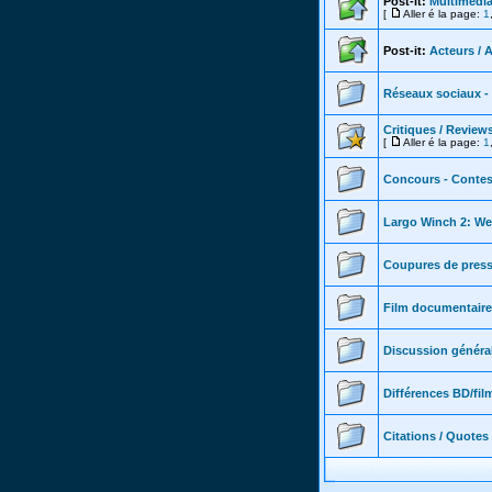
Post-it:
Multimedi
[
Aller é la page:
1
Post-it:
Acteurs / 
Réseaux sociaux -
Critiques / Review
[
Aller é la page:
1
Concours - Contes
Largo Winch 2: We
Coupures de presse
Film documentaire
Discussion générale
Différences BD/fil
Citations / Quotes