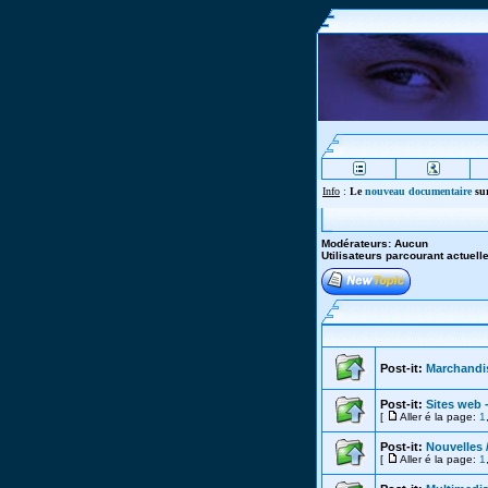
Info
:
Le
nouveau documentaire
sur
Modérateurs: Aucun
Utilisateurs parcourant actuel
Post-it:
Marchandi
Post-it:
Sites web 
[
Aller é la page:
1
Post-it:
Nouvelles 
[
Aller é la page:
1