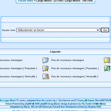
Forum Index
> Largo Winch - Le Film / Largo Winch - The Film
Sauter vers:
Légende:
ouveaux messages
Pas de nouveaux messages
ouveaux messages [ Populaire ]
Pas de nouveaux messages [ Populaire ]
ouveaux messages [ Verrouillé ]
Pas de nouveaux messages [ Verrouillé ]
the
Largo Winch
TV series, adaptated from the comics by J. Van Hamme and P. Francq �
Dupuis
Films/
M6
/TVA/AT
Forum Powered by
phpBB
� 2006 phpBB Group (Basic design & pictures by: Fly Center & N�m�sis)
Adaptation by Baron_FEL for LW UniversaL Forum$ from Shadowed version by Shadow AOK