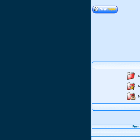
N
N
N
From 