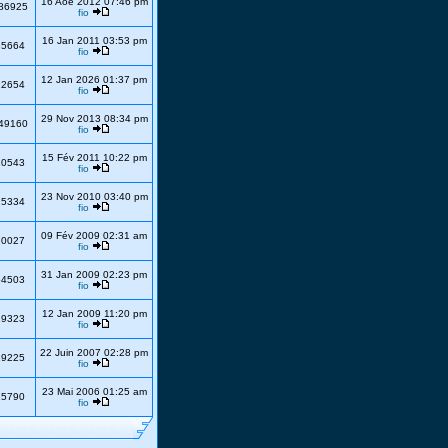
16 Aoé 2012 07:46 pm
86925
fio
16 Jan 2011 03:53 pm
35664
fio
12 Jan 2026 01:37 pm
22654
fio
29 Nov 2013 08:34 pm
49160
fio
15 Fév 2011 10:22 pm
20543
fio
23 Nov 2010 03:40 pm
25334
fio
09 Fév 2009 02:31 am
20027
fio
31 Jan 2009 02:23 pm
64503
fio
12 Jan 2009 11:20 pm
19323
fio
22 Juin 2007 02:28 pm
19225
fio
23 Mai 2006 01:25 am
15790
fio