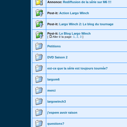
Annonce:
Rediffusion de la série sur M6 !!!
Post-it:
Action Largo Winch
Post-it:
Largo Winch 2: Le blog du tournage
Post-it:
Le Blog Largo Winch
[
Aller é la page:
1
,
2
,
3
]
Petitions
DVD Saison 2
est-ce que la série est toujours tournée?
largom6
merci
largowinch3
j'espere avoir raison
questions?