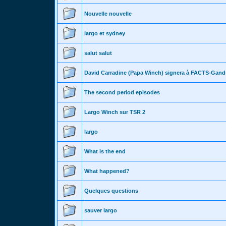
Nouvelle nouvelle
largo et sydney
salut salut
David Carradine (Papa Winch) signera à FACTS-Gand
The second period episodes
Largo Winch sur TSR 2
largo
What is the end
What happened?
Quelques questions
sauver largo