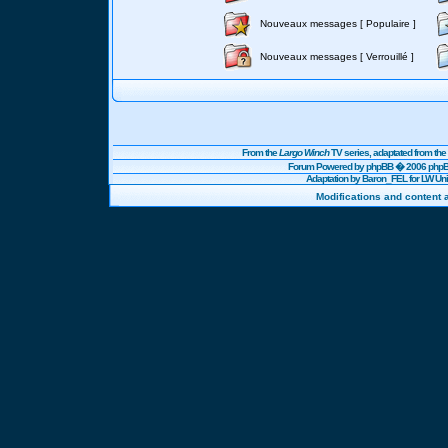
Nouveaux messages [ Populaire ]
Nouveaux messages [ Verrouillé ]
From the
Largo Winch
TV series, adaptated from t
Forum Powered by
phpBB
� 2006 phpBB
Adaptation by Baron_FEL for LW U
Modifications and content