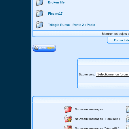
Broken life
Fics nc17
Trilogie Russe - Partie 2 : Paolo
Montrer les sujets 
Forum Ind
Sauter vers:
Nouveaux messages
Nouveaux messages [ Populaire ]
Nouveaux messages [ Verrouillé ]