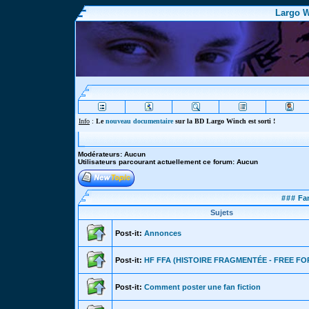
Largo W
Info
:
Le
nouveau documentaire
sur la BD Largo Winch est sorti !
Modérateurs: Aucun
Utilisateurs parcourant actuellement ce forum: Aucun
###
Fan
Sujets
Post-it:
Annonces
Post-it:
HF FFA (HISTOIRE FRAGMENTÉE - FREE FO
Post-it:
Comment poster une fan fiction