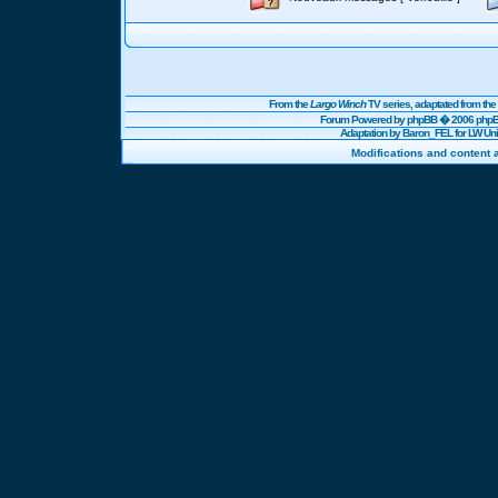
From the
Largo Winch
TV series, adaptated from t
Forum Powered by
phpBB
� 2006 phpBB
Adaptation by Baron_FEL for LW U
Modifications and content