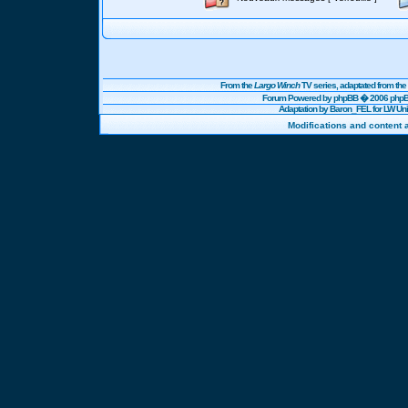
From the
Largo Winch
TV series, adaptated from t
Forum Powered by
phpBB
� 2006 phpBB
Adaptation by Baron_FEL for LW U
Modifications and content