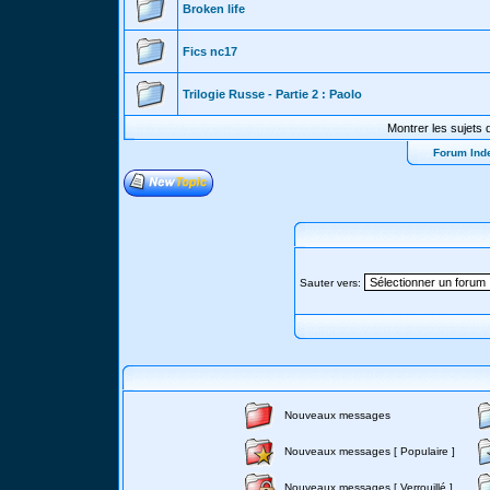
Broken life
Fics nc17
Trilogie Russe - Partie 2 : Paolo
Montrer les sujets 
Forum Ind
Sauter vers:
Nouveaux messages
Nouveaux messages [ Populaire ]
Nouveaux messages [ Verrouillé ]