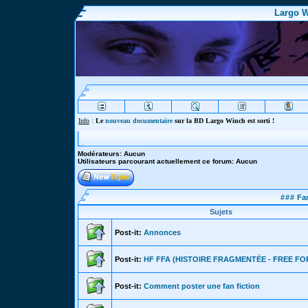
Largo W
Info
:
Le
nouveau documentaire
sur la BD Largo Winch est sorti !
Modérateurs: Aucun
Utilisateurs parcourant actuellement ce forum: Aucun
###
Fan
Sujets
Post-it:
Annonces
Post-it:
HF FFA (HISTOIRE FRAGMENTÉE - FREE FO
Post-it:
Comment poster une fan fiction