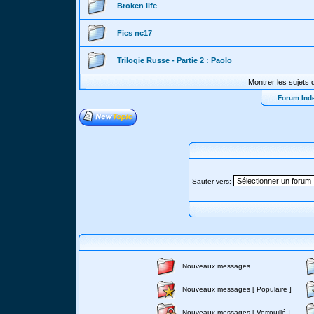
Broken life
Fics nc17
Trilogie Russe - Partie 2 : Paolo
Montrer les sujets 
Forum Ind
Sauter vers:
Nouveaux messages
Nouveaux messages [ Populaire ]
Nouveaux messages [ Verrouillé ]