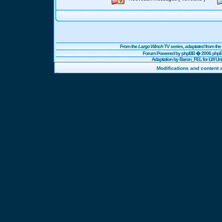
From the
Largo Winch
TV series, adaptated from t
Forum Powered by
phpBB
� 2006 phpBB
Adaptation by Baron_FEL for LW U
Modifications and content