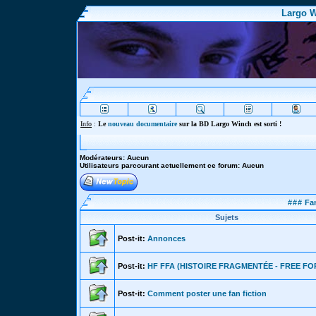
Largo W
Info
:
Le
nouveau documentaire
sur la BD Largo Winch est sorti !
Modérateurs: Aucun
Utilisateurs parcourant actuellement ce forum: Aucun
###
Fan
Sujets
Post-it:
Annonces
Post-it:
HF FFA (HISTOIRE FRAGMENTÉE - FREE FO
Post-it:
Comment poster une fan fiction