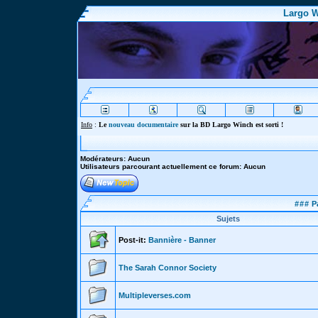
Largo W
Info
:
Le
nouveau documentaire
sur la BD Largo Winch est sorti !
Modérateurs: Aucun
Utilisateurs parcourant actuellement ce forum: Aucun
###
Pa
Sujets
Post-it:
Bannière - Banner
The Sarah Connor Society
Multipleverses.com