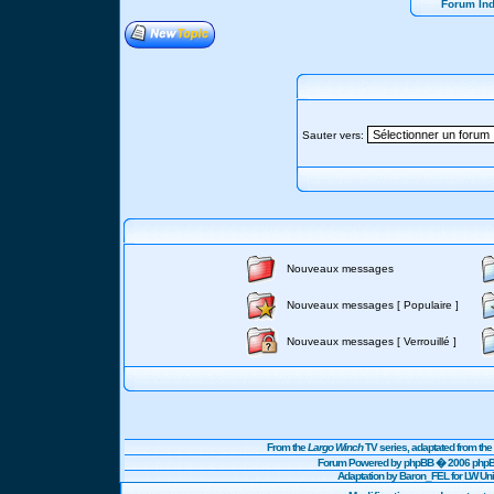
Forum In
Sauter vers:
Nouveaux messages
Nouveaux messages [ Populaire ]
Nouveaux messages [ Verrouillé ]
From the
Largo Winch
TV series, adaptated from t
Forum Powered by
phpBB
� 2006 phpBB
Adaptation by Baron_FEL for LW U