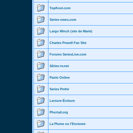
TopKool.com
Series-news.com
Largo Winch (site de Marie)
Charles Powell Fan Site
Forums SeriesLive.com
Séries-tv.net
Paolo Online
Series Prefer
Lecture-Écriture
Phortail.org
La Plume ou l'Enclume