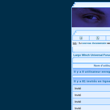
Info
:
Le
nouveau documentaire
sur
Largo Winch Universal For
Nom d'utilis
Il y a 0 utilisateur enre
Il y a 81 invités en lign
Invité
Invité
Invité
Invité