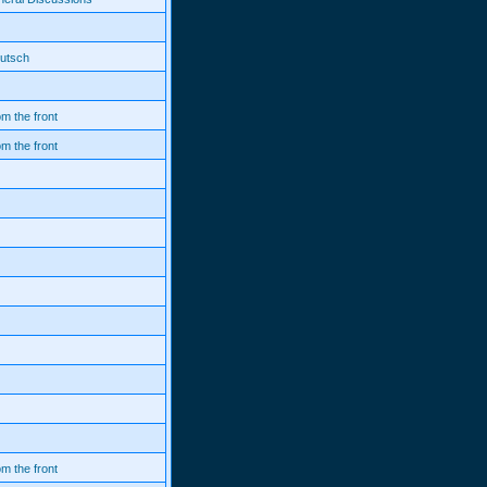
eutsch
m the front
m the front
m the front