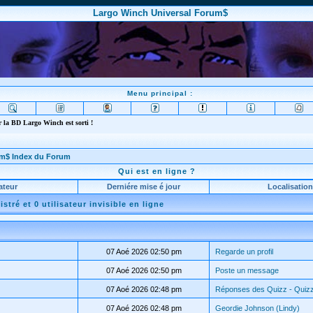
Largo Winch Universal Forum$
Menu principal :
 la BD Largo Winch est sorti !
um$ Index du Forum
Qui est en ligne ?
ateur
Derniére mise é jour
Localisation
gistré et 0 utilisateur invisible en ligne
e
07 Aoé 2026 02:50 pm
Regarde un profil
07 Aoé 2026 02:50 pm
Poste un message
07 Aoé 2026 02:48 pm
Réponses des Quizz - Quiz
07 Aoé 2026 02:48 pm
Geordie Johnson (Lindy)