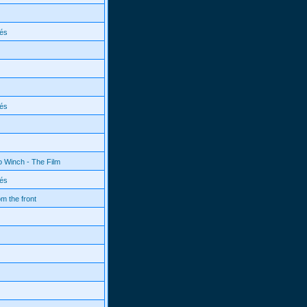
és
és
o Winch - The Film
és
m the front