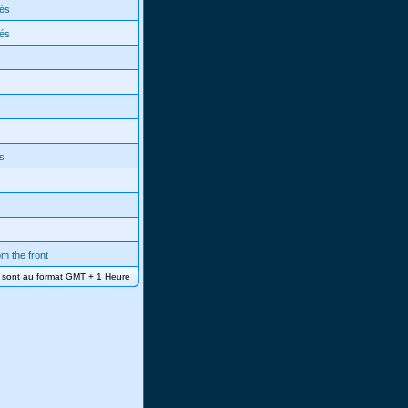
és
és
s
m the front
s sont au format GMT + 1 Heure