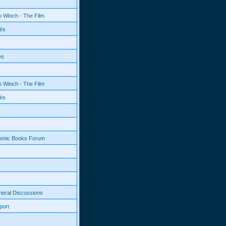
o Winch - The Film
és
es
o Winch - The Film
és
Comic Books Forum
neral Discussions
port