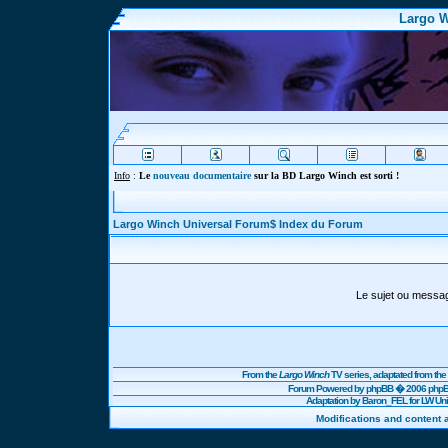
Largo W
Info
:
Le
nouveau documentaire
sur la BD Largo Winch est sorti !
Largo Winch Universal Forum$ Index du Forum
Le sujet ou messa
From the
Largo Winch
TV series, adaptated from t
Forum Powered by
phpBB
� 2006 phpBB
Adaptation by Baron_FEL for LW U
Modifications and content