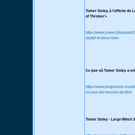
Tomer Sisley, à l'affiche de 
of Thrones'»
https://www.cnews.fr/people/2
skyfall-et-deux-roles
Ce jour où Tomer Sisley a enf
https://www.programme-tv.net/
loi-pour-les-besoins-du-film/
Tomer Sisley - Largo Winch 3