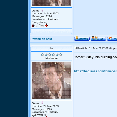
Genre:
Inscrit le: 24 Mar 2003
Messages: 3216
Localisation: Partout /
Everywhere
Revenir en haut
Posté le: 01 Juin 2017 02:04 pm
fio
Tomer Sisley: his burning dec
Moderator
https://theqtimes.com/tomer-si
Genre:
Inscrit le: 24 Mar 2003
Messages: 3216
Localisation: Partout /
Everywhere