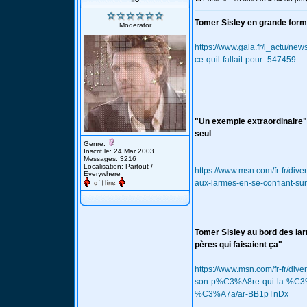
Tomer Sisley en grande forme 
Moderator
https://www.gala.fr/l_actu/ne
ce-quil-fallait-pour_547459
"Un exemple extraordinaire" 
seul
Genre:
Inscrit le: 24 Mar 2003
Messages: 3216
Localisation: Partout /
https://www.msn.com/fr-fr/di
Everywhere
aux-larmes-en-se-confiant
Tomer Sisley au bord des lar
pères qui faisaient ça"
https://www.msn.com/fr-fr/dive
son-p%C3%A8re-qui-la-%C3%
%C3%A7a/ar-BB1pTnDx