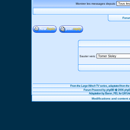
Montrer les messages depuis:
Foru
Sauter vers:
From the
Largo Winch
TV series, adaptated from t
Forum Powered by
phpBB
� 2006 phpBB
Adaptation by Baron_FEL for LW U
Modifications and content