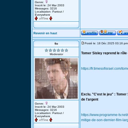
Genre:
Inscrit le: 24 Mar 2003
Messages: 3216
Localisation: Partout /
Everywhere
Revenir en haut
Posté le: 18 Déc 2025 03:16 pm
fio
Tomer Sisley reprend le rôle
Moderator
https://fr.timesofisrael.com/t
Exclu. "C'est le jeu" : Tomer
de l'argent
Genre:
Inscrit le: 24 Mar 2003
Messages: 3216
Localisation: Partout /
https://www.programme-tv.net/
Everywhere
mitige-de-son-dernier-film-lar