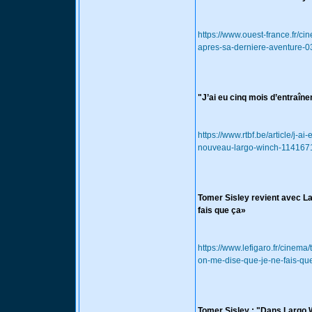
https://www.ouest-france.fr/c
apres-sa-derniere-aventure
"J’ai eu cinq mois d’entraîn
https://www.rtbf.be/article/j-a
nouveau-largo-winch-114167
Tomer Sisley revient avec Lar
fais que ça»
https://www.lefigaro.fr/cinema
on-me-dise-que-je-ne-fais-q
Tomer Sisley : "Dans Largo Wi