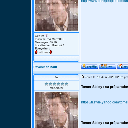
http://www.purepeople.com/ar
Genre:
Inscrit le: 24 Mar 2003
Messages: 3216
Localisation: Partout /
Everywhere
Revenir en haut
Posté le: 16 Juin 2023 02:32 pm
fio
Tomer Sisley : sa préparati
Moderator
https://fr.style.yahoo.com/t
Tomer Sisley : sa préparatio