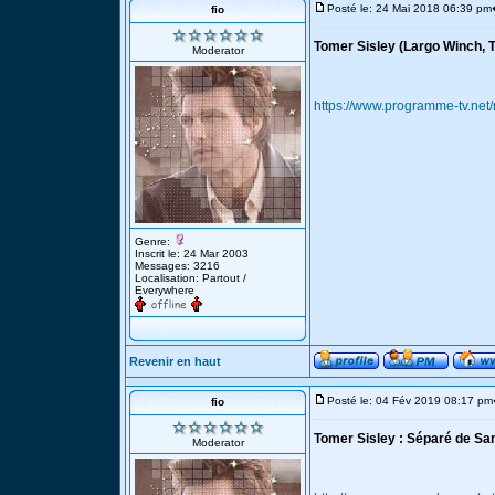
Posté le: 24 Mai 2018 06:39 pm
fio
Tomer Sisley (Largo Winch, T
Moderator
https://www.programme-tv.net
Genre:
Inscrit le: 24 Mar 2003
Messages: 3216
Localisation: Partout /
Everywhere
Revenir en haut
Posté le: 04 Fév 2019 08:17 pm
fio
Tomer Sisley : Séparé de Sand
Moderator