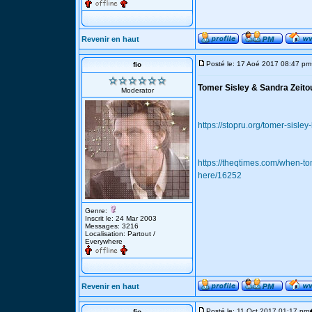
Revenir en haut
Posté le: 17 Aoé 2017 08:47 pm
fio
Tomer Sisley & Sandra Zeito
Moderator
https://stopru.org/tomer-sisle
https://theqtimes.com/when-to
here/16252
Genre:
Inscrit le: 24 Mar 2003
Messages: 3216
Localisation: Partout /
Everywhere
Revenir en haut
Posté le: 11 Oct 2017 01:17 pm
fio