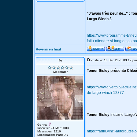
"J'avais très peur de..." : To
Largo Winch 3
https://www.programme-tv.net/
fallu-attendre-si-longtemps-po
Revenir en haut
Posté le: 18 Déc 2025 03:19 pm
fio
Tomer Sisley présente Chloé
Moderator
https://www.diverto.tv/actuali
de-largo-winch-12877
Tomer Sisley incarne Largo W
Genre:
Inscrit le: 24 Mar 2003
https://radio.vinci-autoroutes
Messages: 3216
Localisation: Partout /