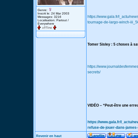
Genre:
Inscrit le: 24 Mar 2003
https://www.gala.fr/l_actu/ne
Messages: 3216
Localisation: Partout /
tournage-de-largo-winch-iii_
Everywhere
Tomer Sisley : 5 choses à sav
https://www.journaldesfemmes
secrets/
VIDÉO – “Peut-être une erreu
https://www.gala.fr/l_actu/n
refuse-de-jouer-dans-jame
Revenir en haut