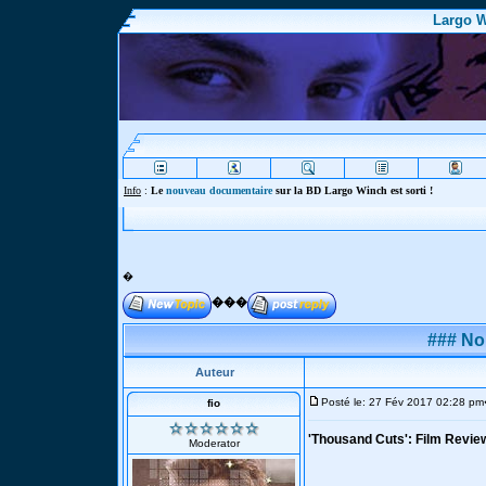
Largo W
Inf
�
���
### No
Auteur
Posté le: 27 Fév 2017 02:28 pm
fio
'Thousand Cuts': Film Revie
Moderator