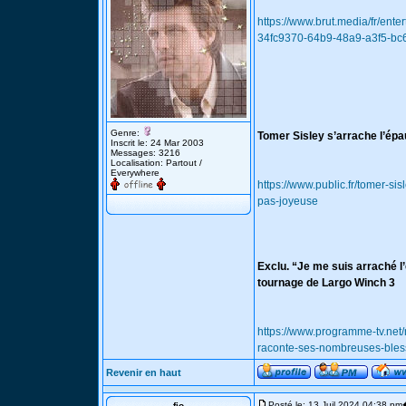
https://www.brut.media/fr/ent
34fc9370-64b9-48a9-a3f5-bc
Genre:
Tomer Sisley s’arrache l’épau
Inscrit le: 24 Mar 2003
Messages: 3216
Localisation: Partout /
Everywhere
https://www.public.fr/tomer-si
pas-joyeuse
Exclu. “Je me suis arraché 
tournage de Largo Winch 3
https://www.programme-tv.net
raconte-ses-nombreuses-bless
Revenir en haut
Posté le: 13 Juil 2024 04:38 pm
fio