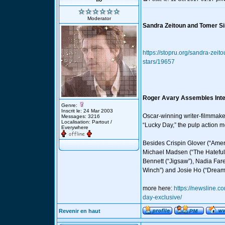
Moderator
Sandra Zeitoun and Tomer Si
https://stopru.org/sandra-zei
stars/19657
Roger Avary Assembles Inter
Genre:
Inscrit le: 24 Mar 2003
Oscar-winning writer-filmmaker 
Messages: 3216
Localisation: Partout /
“Lucky Day,” the pulp action m
Everywhere
Besides Crispin Glover (“Ameri
Michael Madsen (“The Hateful 
Bennett (“Jigsaw”), Nadia Fare
Winch”) and Josie Ho (“Drea
more here:
https://newsline.c
day-exclusive/
Revenir en haut