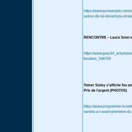
https://www.purepeople.com/ar
autour-de-lui-devant-joy-et-la
RENCONTRE – Laura Smet et 
https://www.gala.fr/l_actu/ne
troubles_546765
Tomer Sisley s'affiche fou 
Prix de l'argent (PHOTOS)
https://www.programme-tv.net
sandra-a-l-avant-premiere-du-f