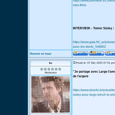
https://www.premiere.fr/Cine
mes-films
INTERVIEW – Tomer Sisley : “
https://www.gala.fr/l_actu/new
avec-les-dents_548802
Revenir en haut
Posté le: 07 Déc 2025 07:51 pm
fio
"Je partage avec Largo l'amou
Moderator
de l'argent
https://www.diverto.tv/actuali
sisley-pour-largo-winch-le-pri