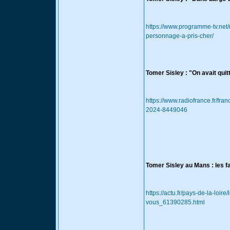
https://www.programme-tv.net/
personnage-a-pris-cher/
Tomer Sisley : "On avait quit
https://www.radiofrance.fr/fran
2024-8449046
Tomer Sisley au Mans : les 
https://actu.fr/pays-de-la-lo
vous_61390285.html