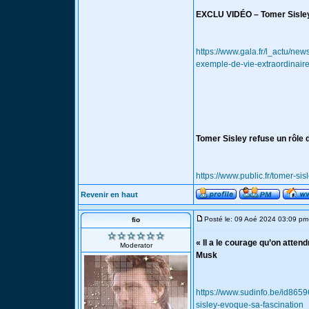
EXCLU VIDÉO – Tomer Sisley 
https://www.gala.fr/l_actu/ne
exemple-de-vie-extraordinai
Tomer Sisley refuse un rôle 
https://www.public.fr/tomer-si
Revenir en haut
Posté le: 09 Aoé 2024 03:09 pm
fio
« Il a le courage qu’on atten
Moderator
Musk
https://www.sudinfo.be/id8659
sisley-evoque-sa-fascination