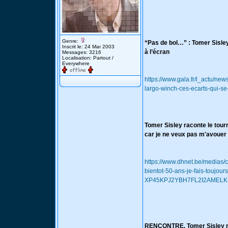
Genre:
“Pas de bol…” : Tomer Sisley
Inscrit le: 24 Mar 2003
à l’écran
Messages: 3216
Localisation: Partout /
Everywhere
https://www.gala.fr/l_actu/ne
largo-winch-ces-ecarts-qui-s
Tomer Sisley raconte le tour
car je ne veux pas m'avouer
https://www.dhnet.be/medias/
bientot-50-ans-je-fais-toujo
XP45KPJ2YBH7FL2I2AMELK
RENCONTRE. Tomer Sisley rev