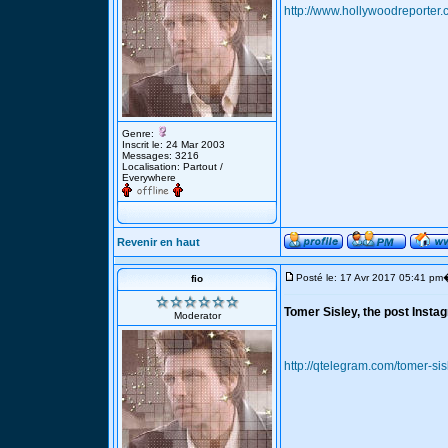
http://www.hollywoodreporter
Genre:
Inscrit le: 24 Mar 2003
Messages: 3216
Localisation: Partout /
Everywhere
Revenir en haut
Posté le: 17 Avr 2017 05:41 pm
fio
Tomer Sisley, the post Instag
Moderator
http://qtelegram.com/tomer-sis