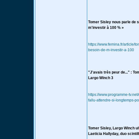
Tomer Sisley nous parle de se
m'investir à 100 % »
https://www.femina.fr/article/
besoin-de-m-investir-a-100
"J'avais très peur de..." : To
Largo Winch 3
https://www.programme-tv.net/
fallu-attendre-si-longtemps-po
Tomer Sisley, Largo Winch ul
Laeticia Hallyday, duo scintil