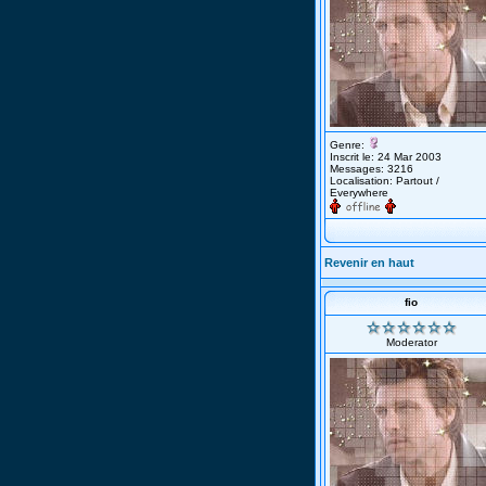
Genre:
Inscrit le: 24 Mar 2003
Messages: 3216
Localisation: Partout /
Everywhere
Revenir en haut
fio
Moderator