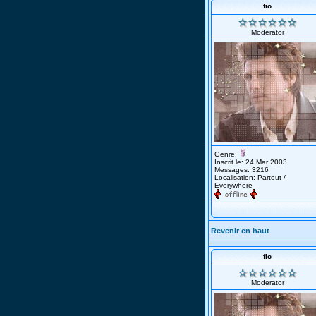
fio
Moderator
Genre:
Inscrit le: 24 Mar 2003
Messages: 3216
Localisation: Partout /
Everywhere
Revenir en haut
fio
Moderator