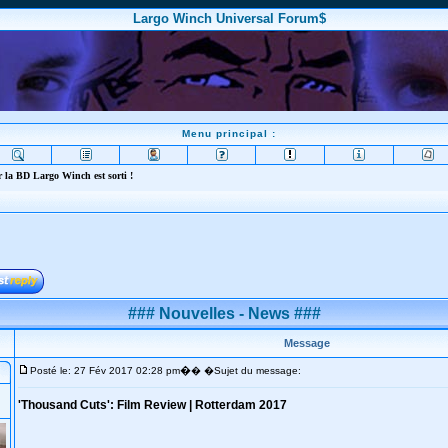
Largo Winch Universal Forum$
Menu principal :
 la BD Largo Winch est sorti !
### Nouvelles - News ###
Message
�
Posté le: 27 Fév 2017 02:28 pm
� �Sujet du message:
'Thousand Cuts': Film Review | Rotterdam 2017