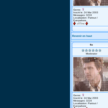
Genre:
Inscrit le: 24 Mar 2003
Messages: 3216
Localisation: Partout /
Everywhere
Revenir en haut
fio
Moderator
Genre:
Inscrit le: 24 Mar 2003
Messages: 3216
Localisation: Partout /
Everywhere