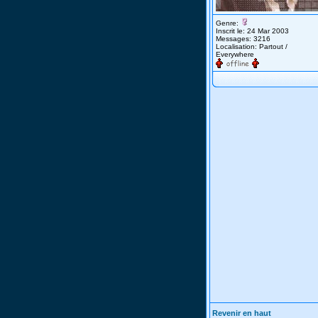
Genre:
Inscrit le: 24 Mar 2003
Messages: 3216
Localisation: Partout /
Everywhere
Revenir en haut