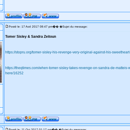
�
Posté le: 17 Aoé 2017 08:47 pm
� �Sujet du message:
Tomer Sisley & Sandra Zeitoun
https://stopru.org/tomer-sisley-his-revenge-very-original-against-his-sweethea
https://theqtimes.com/when-tomer-sisley-takes-revenge-on-sandra-de-matteis-wit
here/16252
�
Posté le: 11 Oct 2017 01:17 pm
� �Sujet du message: