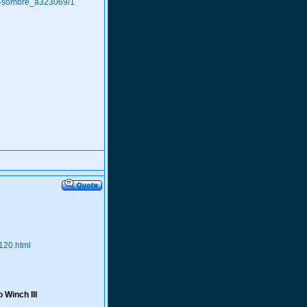
l-a-sombre_a323069/1
120.html
 Winch III