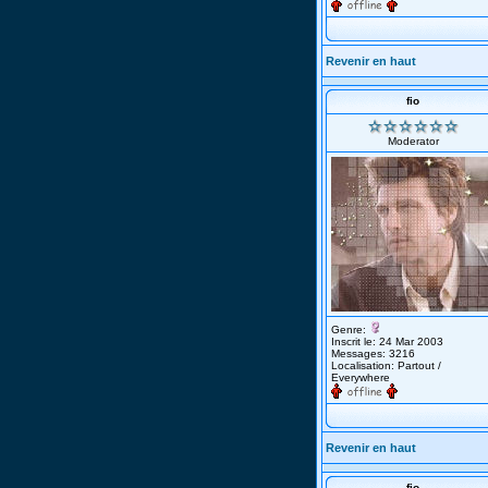
Revenir en haut
fio
Moderator
Genre:
Inscrit le: 24 Mar 2003
Messages: 3216
Localisation: Partout /
Everywhere
Revenir en haut
fio