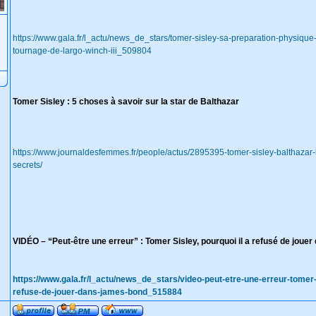
https://www.gala.fr/l_actu/news_de_stars/tomer-sisley-sa-preparation-physique-
tournage-de-largo-winch-iii_509804
Tomer Sisley : 5 choses à savoir sur la star de Balthazar
https://www.journaldesfemmes.fr/people/actus/2895395-tomer-sisley-balthazar
secrets/
VIDÉO – “Peut-être une erreur” : Tomer Sisley, pourquoi il a refusé de jou
https://www.gala.fr/l_actu/news_de_stars/video-peut-etre-une-erreur-tomer-s
refuse-de-jouer-dans-james-bond_515884