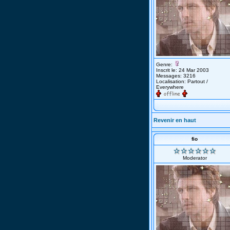
Genre:
Inscrit le: 24 Mar 2003
Messages: 3216
Localisation: Partout /
Everywhere
Revenir en haut
fio
Moderator