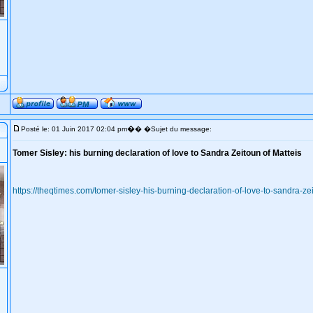
�
Posté le: 01 Juin 2017 02:04 pm
� �Sujet du message:
Tomer Sisley: his burning declaration of love to Sandra Zeitoun of Matteis
https://theqtimes.com/tomer-sisley-his-burning-declaration-of-love-to-sandra-z