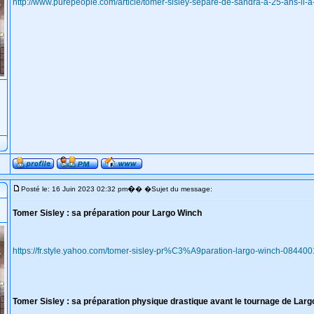
http://www.purepeople.com/article/tomer-sisley-separe-de-sandra-a-25-ans-i
�
Posté le: 16 Juin 2023 02:32 pm
� �Sujet du message:
Tomer Sisley : sa préparation pour Largo Winch
https://fr.style.yahoo.com/tomer-sisley-pr%C3%A9paration-largo-winch-084400
Tomer Sisley : sa préparation physique drastique avant le tournage de Largo