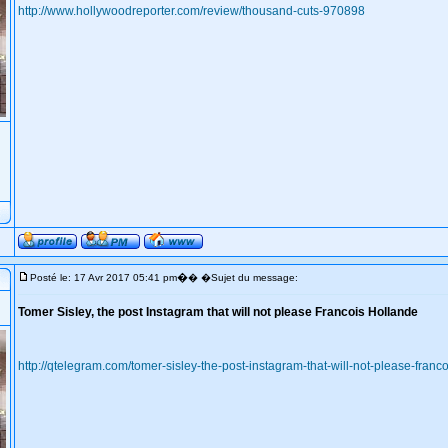
http://www.hollywoodreporter.com/review/thousand-cuts-970898
�
Posté le: 17 Avr 2017 05:41 pm
� �Sujet du message:
Tomer Sisley, the post Instagram that will not please Francois Hollande
http://qtelegram.com/tomer-sisley-the-post-instagram-that-will-not-please-fran