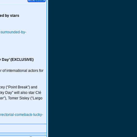
ed by stars
m-surrounded-by-
ky Day’ (EXCLUSIVE)
 of international actors for
cey (“Point Break”) and
y Day” will also star Clé
er”), Tomer Sisley (“Largo
irectorial-comeback-lucky-