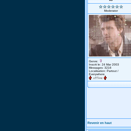
Moderator
Genre:
Inscrit le: 24 Mar 2003
Messages: 3216
Localisation: Partout /
Everywhere
Revenir en haut