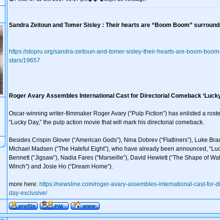
Sandra Zeitoun and Tomer Sisley : Their hearts are “Boom Boom” surround
https://stopru.org/sandra-zeitoun-and-tomer-sisley-their-hearts-are-boom-boo
stars/19657
Roger Avary Assembles International Cast for Directorial Comeback ‘Luc
Oscar-winning writer-filmmaker Roger Avary (“Pulp Fiction”) has enlisted a roster
“Lucky Day,” the pulp action movie that will mark his directorial comeback.
Besides Crispin Glover (“American Gods”), Nina Dobrev (“Flatliners”), Luke Bra
Michael Madsen (“The Hateful Eight”), who have already been announced, “Luck
Bennett (“Jigsaw”), Nadia Fares (“Marseille”), David Hewlett (“The Shape of Wat
Winch”) and Josie Ho (“Dream Home”).
more here:
https://newsline.com/roger-avary-assembles-international-cast-for-d
day-exclusive/