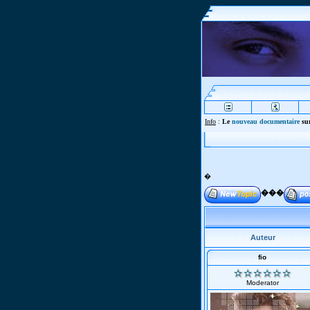
Info
:
Le
nouveau documentaire
sur
�
���
Auteur
fio
Moderator