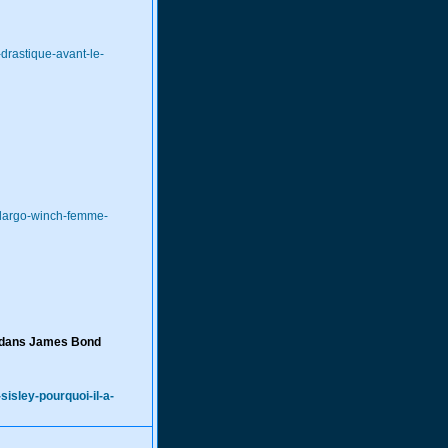
drastique-avant-le-
-largo-winch-femme-
er dans James Bond
isley-pourquoi-il-a-