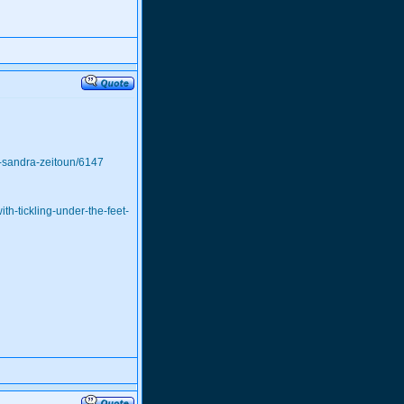
rt-sandra-zeitoun/6147
h-tickling-under-the-feet-